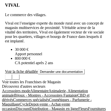
VIVAL
Le commerce des villages.
Vival est l’enseigne experte du monde rural avec un concept de
magasin multiservices de proximité. Véritable acteur de la
vitalité des territoires, Vival est également vecteur de vie sociale
pour les quartiers, villages et bourgs de France dans lesquels il
est implanté.
30 000 €
Apport personnel
800 000 €
CA potentiel après 2 ans
Voir la fiche détaillée
Demander une documentation
Voir toutes les Franchises de Magasin
Découvrez d'autres secteurs
Accessoires mode
Alimentaire
Animalerie, Alimentation
animale
Bijoux - Montres - Accessoires Fantaisie
CBD et
dérivés
Commerces spécialisés
Cosmétiques - Parfumerie -
Maquillage
Cycle
Depot-vente - Achat-vente
occasion
Discount
Distribution - Magasin en ligne
Fleurs
Fournitures