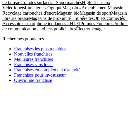
de bureau
Grandes surfaces - Supermarchés
High-Tech
Jeux
Vidéo
Jouets
Lunetterie - Optique
Magasin - Ameublement
Magasin
Recyclage cartouches d'encre
Magasin bio
Magasin de sport
Magasin
librairie presse
Magasins de proximité - Supérettes
Objets connectés -
Accessoires smartphone tendances - HI-FI
Pompes Funèbres
Produits
de communication et objets publicitaires
Électroménager
Recherches populaires
Franchises les plus rentables
Nouvelles franchises
Meilleures franchises
Franchises sans local
Franchises en complément d'activité
Franchises pour investisseur
Ouvrir une franchise