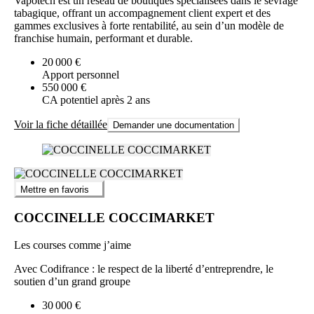
expérience de qualité à chaque client.
Vapotech est un réseau de boutiques spécialisées dans le sevrage
tabagique, offrant un accompagnement client expert et des
Points forts et atouts de la franchise
Le Petit Fumeur se distingue
gammes exclusives à forte rentabilité, au sein d’un modèle de
par plusieurs atouts clés :
franchise humain, performant et durable.
Boutiques modernes, innovantes et conviviales offrant une
20 000 €
expérience client valorisée
Apport personnel
Réseau à forte notoriété, appuyé par près de 250 000 clients à
550 000 €
l’échelle nationale
CA potentiel après 2 ans
Catalogue riche, régulièrement actualisé avec les nouveautés
et tendances du secteur
Voir la fiche détaillée
Demander une documentation
Sélection pointue des plus grandes marques mondiales
Accompagnement solide des franchisés en formation,
marketing et exploitation
Stratégie centrée sur le conseil, la personnalisation de l’offre et
la satisfaction de chaque client
Mettre en favoris
COCCINELLE COCCIMARKET
Les courses comme j’aime
Avec Codifrance : le respect de la liberté d’entreprendre, le
soutien d’un grand groupe
30 000 €