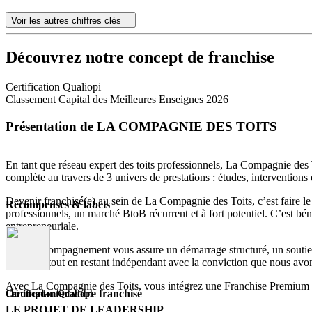
Voir les autres chiffres clés
Découvrez notre concept de franchise
Certification Qualiopi
Classement Capital des Meilleures Enseignes 2026
Présentation de LA COMPAGNIE DES TOITS
En tant que réseau expert des toits professionnels, La Compagnie des T
complète au travers de 3 univers de prestations : études, interventions
Devenir franchisé(e) au sein de La Compagnie des Toits, c’est faire le c
Récompenses & labels
professionnels, un marché BtoB récurrent et à fort potentiel. C’est b
entrepreneuriale.
Notre accompagnement vous assure un démarrage structuré, un soutien 
objectifs, tout en restant indépendant avec la conviction que nous av
Avec La Compagnie des Toits, vous intégrez une Franchise Premium réu
Où implanter votre franchise
Certification Qualiopi
LE PROJET DE LEADERSHIP