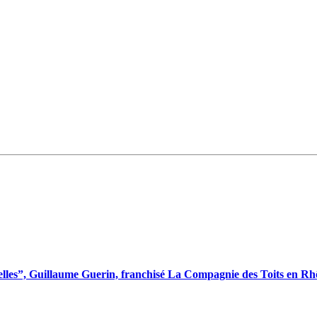
melles”, Guillaume Guerin, franchisé La Compagnie des Toits en 