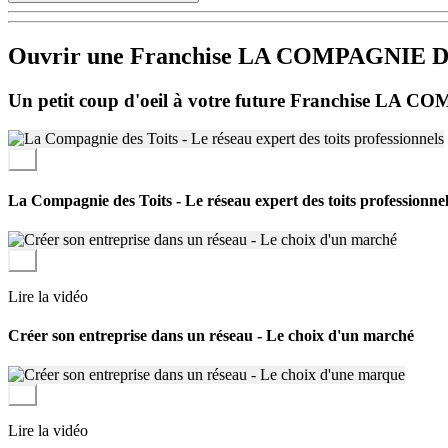
La performance s’appuie sur des outils et méthodes exclusifs : des kits
quotidien.
Ouvrir une Franchise LA COMPAGNIE 
La rentabilité et la récurrence, piliers de réussite
Un petit coup d'oeil à votre future Franchise L
Une agence La Compagnie des Toits s’appuie sur un modèle éprouvé, allia
LE SYSTÈME DÉDIÉ A VOTRE RÉUSSITE
Un franchiseur au service de votre succès
La Compagnie des Toits - Le réseau expert des toits professionne
Le franchiseur structure son accompagnement autour de l’organisation e
marketing & communication, gestion & stratégie, grands-comptes. Cha
Des franchisés aux profils variés
Lire la vidéo
Sélectionnés pour leurs aptitudes à la reproduction de notre concept et 
contribuent activement à l’essor de La Compagnie des Toits à travers le
Créer son entreprise dans un réseau - Le choix d'un marché
Lire la vidéo