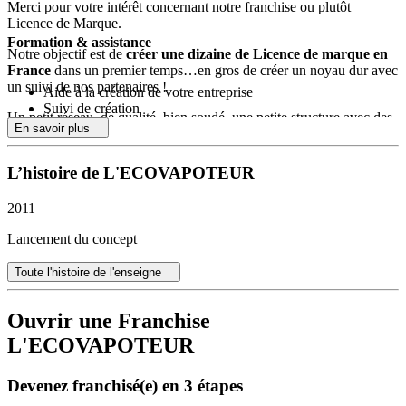
Merci pour votre intérêt concernant notre franchise ou plutôt
Licence de Marque.
Formation & assistance
Notre objectif est de
créer une dizaine de Licence de marque en
France
dans un premier temps…en gros de créer un noyau dur avec
un suivi de nos partenaires !
Aide à la création de votre entreprise
Suivi de création
Un petit réseau, de qualité, bien soudé, une petite structure avec des
Assistance
En savoir plus
gérants dynamique, responsable, commerçant…qui font de
l’
EcoVapoteur
une image de marque de qualité, de sérieux… avec
de plus un choix très élargi de produits…
L’histoire de L'ECOVAPOTEUR
Un contrat de franchise sera établi avec obligation de commercialiser
2011
notre gamme de produits…
Lancement du concept
Nous pensons qu’un investissement de départ de l’ordre de 20.000 à
30.000€ est un bon bagage, après biensûr vous pouvez démarrer
Toute l'histoire de l'enseigne
avec moins 15.000€ par exemple…
Frais de création Licence de Marque EcoVapoteur :
Ouvrir une Franchise
Stock Marchandise (20.000€)
L'ECOVAPOTEUR
Fourniture (PC portable, carte visite, aménagement
boutique…5.000€)
Devenez franchisé(e) en 3 étapes
Divers frais : 2.000€