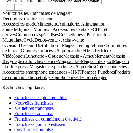
Voir la fiche détaillée
Demander une documentation
Voir toutes les Franchises de Magasin
Découvrez d'autres secteurs
Accessoires mode
Alimentaire
Animalerie, Alimentation
animale
Bijoux - Montres - Accessoires Fantaisie
CBD et
dérivés
Commerces spécialisés
Cosmétiques - Parfumerie -
Maquillage
Cycle
Depot-vente - Achat-vente
occasion
Discount
Distribution - Magasin en ligne
Fleurs
Fournitures
de bureau
Grandes surfaces - Supermarchés
High-Tech
Jeux
Vidéo
Jouets
Lunetterie - Optique
Magasin - Ameublement
Magasin
Recyclage cartouches d'encre
Magasin bio
Magasin de sport
Magasin
librairie presse
Magasins de proximité - Supérettes
Objets connectés -
Accessoires smartphone tendances - HI-FI
Pompes Funèbres
Produits
de communication et objets publicitaires
Électroménager
Recherches populaires
Franchises les plus rentables
Nouvelles franchises
Meilleures franchises
Franchises sans local
Franchises en complément d'activité
Franchises pour investisseur
Ouvrir une franchise