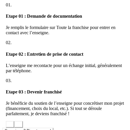
Avec l’
EcoVapoteur
, a
ucun frais de Droit d’entrée
: GRATUIT,
01.
normal, vous intégrez notre réseau…
Etape 01 : Demande de documentation
De plus, nous vous offrons :
Je remplis le formulaire sur Toute la franchise pour entrer en
Enseigne + Pose (2.000/3.000€)
contact avec l’enseigne.
Un contrat sur toute la durée de votre franchise : Commission: 500 €
02.
loyer mensuel + 3% CA annuel
En gros, quels avantages tirez-vous de notre enseigne ?
Etape 02 : Entretien de prise de contact
Vous profitez d’un
accompagnement 24/24 et 7j/7
L’enseigne me recontacte pour un échange initial, généralement
Nous vous offrons notre enseigne
, ainsi que la pose…
par téléphone.
Vous bénéficiez de nos
contacts fournisseurs
Vous bénéficiez des
meilleurs tarifs produits de
03.
l’EcoVapoteur
( un travail et négociation des tarifs depuis 3
ans d’ancienneté )
Etape 03 : Devenir franchisé
Nous nous engageons à
vous dépanner en cas de rupture
de stocks
…
Je bénéficie du soutien de l’enseigne pour concrétiser mon projet
Notre force :
la qualité de nos produits
(financement, choix du local, etc.). Si tout se déroule
La variété de nos produits
: on fait partie des enseignes en
parfaitement, je deviens franchisé !
France avec le plus grand choix de liquides (8 marques au
choix ) pour votre clientèle : et ça c’est primordial
Une marque de eliquides unique
: StarVap, eliquide Haut