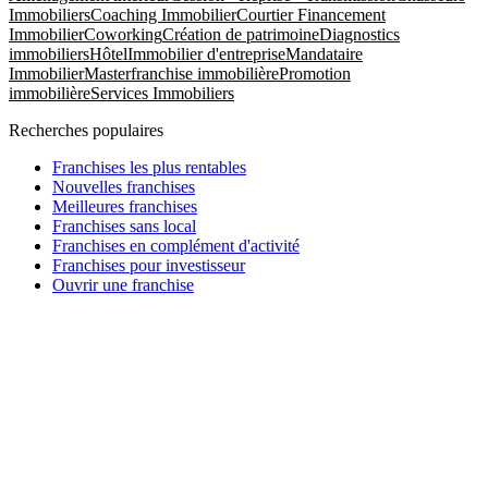
Immobiliers
Coaching Immobilier
Courtier Financement
Immobilier
Coworking
Création de patrimoine
Diagnostics
immobiliers
Hôtel
Immobilier d'entreprise
Mandataire
Immobilier
Masterfranchise immobilière
Promotion
immobilière
Services Immobiliers
Recherches populaires
Franchises les plus rentables
Nouvelles franchises
Meilleures franchises
Franchises sans local
Franchises en complément d'activité
Franchises pour investisseur
Ouvrir une franchise