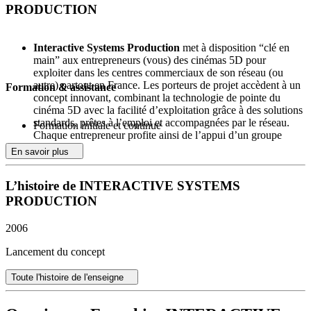
PRODUCTION
Interactive Systems Production
met à disposition “clé en
main” aux entrepreneurs (vous) des cinémas 5D pour
exploiter dans les centres commerciaux de son réseau (ou
autre) partout en France. Les porteurs de projet accèdent à un
Formation & assistance
concept innovant, combinant la technologie de pointe du
cinéma 5D avec la facilité d’exploitation grâce à des solutions
standards, prêtes à l’emploi et accompagnées par le réseau.
Formation initiale et continue
Chaque entrepreneur profite ainsi de l’appui d’un groupe
expérimenté pour structurer son activité, bénéficier d’un
En savoir plus
positionnement attractif au sein de zones à forte affluence et
s’ouvrir à un marché en pleine expansion.
L’histoire de INTERACTIVE SYSTEMS
Interactive Systems Production
ne demande qu’un droit
d’entrée et rien d’autre. Cette politique tarifaire sans royalties
PRODUCTION
sur le chiffre d’affaires offre un cadre budgétaire parfaitement
maîtrisé. Les entrepreneurs bénéficient d’une transparence
2006
totale sur leur investissement de départ (30 000 €), ce qui
simplifie la gestion financière du projet et limite les frais
Lancement du concept
récurrents pour optimiser la rentabilité. Aucun apport
personnel n’est obligatoire pour rejoindre le réseau, facilitant
Toute l'histoire de l'enseigne
ainsi l’accès au concept à un grand nombre de profils
d’entrepreneurs.
Interactive Systems Production
est à l’écoute de toute forme