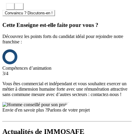
Quelques mots sur le principe du Réméré ImmoSafe® :
Convaincu ? Discutons-en !
Un propriétaire peut vendre son bien en restant occupant de celui-ci,
moyennant une indemnité d’occupation, durant une durée
Cette Enseigne est-elle faite pour vous ?
déterminée ne pouvant excéder 5 ans et profiter, pendant cette durée,
d’une faculté de rachat exclusive et irrévocable à un prix défini lors
Découvrez les points forts du candidat idéal pour rejoindre notre
de la vente.
franchise :
ImmoSafe® permet à un propriétaire de sauvegarder son bien suite à
de graves difficultés financières ou à un besoin de trésorerie
immédiat.
Compétences d’animation
3/4
Vous êtes commercial et indépendant et vous souhaitez exercer un
métier à dimension humaine forte avec une rémunération attractive
sans commune mesure avec d’autres secteurs : contactez-nous !
Envie d'en savoir plus ?
Parlons de votre projet
Actualités
de IMMOSAFE