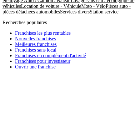
Nettoyage Auto / Camion / Bateau
Lavage sans eau / écologique de
véhicules
Location de voiture - Véhicule
Moto - Vélo
Pièces auto -
pièces détachées automobiles
Services divers
Station service
Recherches populaires
Franchises les plus rentables
Nouvelles franchises
Meilleures franchises
Franchises sans local
Franchises en complément d'activité
Franchises pour investisseur
Ouvrir une franchise