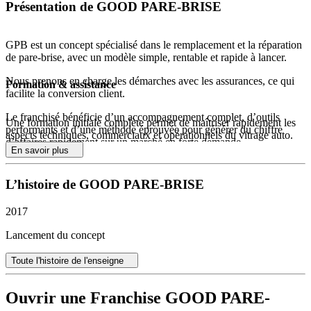
Présentation de GOOD PARE-BRISE
GPB est un concept spécialisé dans le remplacement et la réparation
de pare-brise, avec un modèle simple, rentable et rapide à lancer.
Nous prenons en charge les démarches avec les assurances, ce qui
Formation & assistance
facilite la conversion client.
Le franchisé bénéficie d’un accompagnement complet, d’outils
Une formation initiale complète permet de maîtriser rapidement les
performants et d’une méthode éprouvée pour générer du chiffre
aspects techniques, commerciaux et opérationnels du vitrage auto.
d’affaires rapidement sur un marché en forte demande.
En savoir plus
Le franchisé est accompagné à chaque étape : lancement, acquisition
clients, gestion quotidienne et développement.
L’histoire de GOOD PARE-BRISE
Un suivi continu est assuré avec des points réguliers, des outils
performants et une assistance réactive pour garantir performance et
2017
montée en compétences.
Lancement du concept
Toute l'histoire de l'enseigne
Ouvrir une Franchise GOOD PARE-