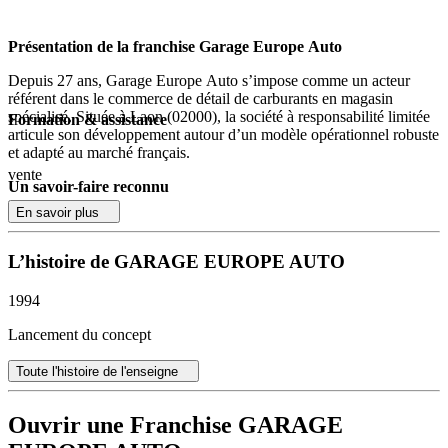
Présentation de la franchise Garage Europe Auto
Depuis 27 ans, Garage Europe Auto s’impose comme un acteur
référent dans le commerce de détail de carburants en magasin
spécialisé. Située à Laon (02000), la société à responsabilité limitée
Formation & assistance
articule son développement autour d’un modèle opérationnel robuste
et adapté au marché français.
vente
Un savoir-faire reconnu
En savoir plus
Le positionnement de Garage Europe Auto repose sur la
spécialisation et la qualité de ses prestations. L’entreprise propose un
accompagnement sur mesure pour les futurs franchisés, en mettant
L’histoire de GARAGE EUROPE AUTO
l’accent sur l’expertise technique et la formation continue. Les
franchisés bénéficient d’un cadre solide, facilitant la gestion
1994
quotidienne de leur point de vente et l’accroissement de leur chiffre
d’affaires.
Lancement du concept
Un marché porteur et des perspectives solides
Toute l'histoire de l'enseigne
La strucure s’inscrit dans un secteur en évolution, où la demande en
distribution spécialisée de carburants perdure et requiert rigueur et
Ouvrir une Franchise GARAGE
précision. Garage Europe Auto valorise l’innovation en magasin,