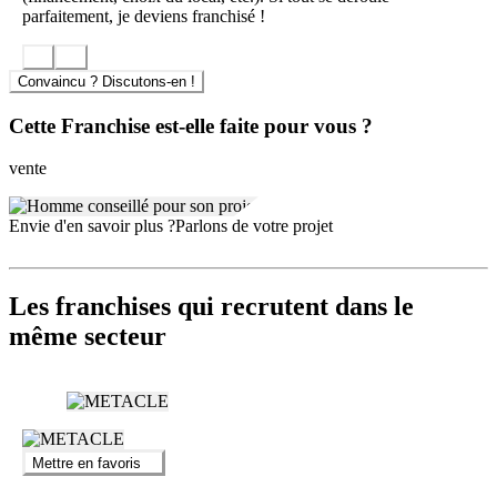
ans de 100 000 €, s’appuyant sur l’expérience terrain et un suivi
parfaitement, je deviens franchisé !
rapproché des indicateurs clés. La structure de redevance annuelle
(136 €) est clairement définie, contribuant à la pérennité du modèle,
tout en garantissant l’accès à des innovations régulières.
Convaincu ? Discutons-en !
Cette Franchise est-elle faite pour vous ?
vente
Envie d'en savoir plus ?
Parlons de votre projet
Les franchises qui recrutent dans le
même secteur
Mettre en favoris