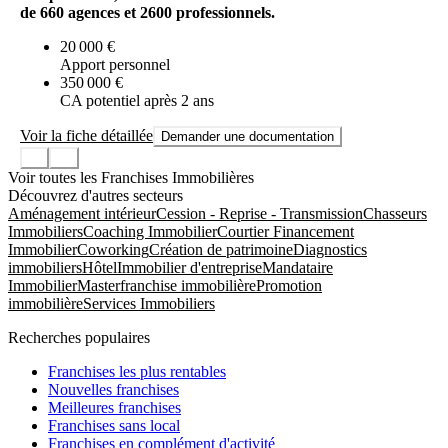
de 660 agences et 2600 professionnels.
20 000 €
Apport personnel
350 000 €
CA potentiel après 2 ans
Voir la fiche détaillée
Demander une documentation
Voir toutes les Franchises Immobilières
Découvrez d'autres secteurs
Aménagement intérieur
Cession - Reprise - Transmission
Chasseurs
Immobiliers
Coaching Immobilier
Courtier Financement
Immobilier
Coworking
Création de patrimoine
Diagnostics
immobiliers
Hôtel
Immobilier d'entreprise
Mandataire
Immobilier
Masterfranchise immobilière
Promotion
immobilière
Services Immobiliers
Recherches populaires
Franchises les plus rentables
Nouvelles franchises
Meilleures franchises
Franchises sans local
Franchises en complément d'activité