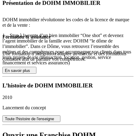
Présentation de DOHM IMMOBILIER
DOHM immobilier révolutionne les codes de la licence de marque
et de la vente :
1 – Stop à la vente d’un bien immobilier “One shot” et devenez
Formation & assistance
l’agent immobilier de la famille avec DOHM “le dôme de
l’immobilier”. Dans ce Dôme, vous retrouvez l’ensemble des
métiers et des compétences pour accompagner vos clients dans tous
Une formation d’intégration adaptée au marché et des formations
leurs projets de vie (transaction, location, gestion, service
continues afin de parfaire vos compétences.
financement et services assurances)
En savoir plus
2 – Stop aux recrutements élitistes, Dohm réinvente les licences de
marque pour la rendre accessibles à tous. DOHM Immobilier veut
révéler et créer des aventures nouvelles, en proposant une licence de
L’histoire de DOHM IMMOBILIER
marque à la carte qui évoluent dans le temps.
2010
3 – Concrétiser plus de mandat et de ventes grâce à la formule
VAPP. Nous proposons un service unique qui permet de multiplier
Lancement du concept
la réception des offres d’achats immobilières de manière, sécurisées,
transparente et de s’inscrire dans un schéma de prix évolutif.
Toute l'histoire de l'enseigne
Ouvrir une Franchise DOHM