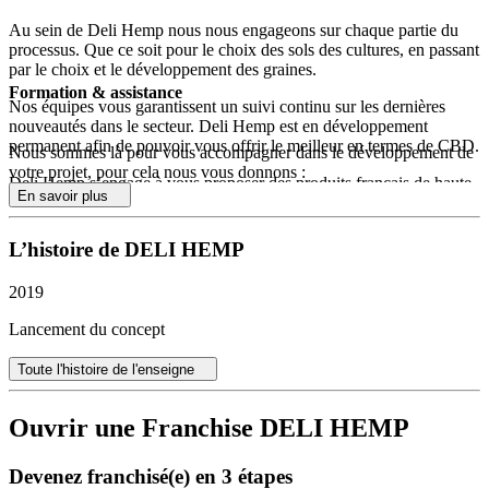
Au sein de Deli Hemp nous nous engageons sur chaque partie du
processus. Que ce soit pour le choix des sols des cultures, en passant
par le choix et le développement des graines.
Formation & assistance
Nos équipes vous garantissent un suivi continu sur les dernières
nouveautés dans le secteur. Deli Hemp est en développement
permanent afin de pouvoir vous offrir le meilleur en termes de CBD.
Nous sommes là pour vous accompagner dans le développement de
votre projet, pour cela nous vous donnons :
Deli Hemp s’engage à vous proposer des produits français de haute
En savoir plus
qualité. Notre laboratoire agrée s’engage à vous livrer des produits
Accès au service de centrale d’achat, l’assistance quotidienne
testés et certifiés.
pour répondre à vos demandes,
L’histoire de DELI HEMP
L’accompagnement dans la gestion,
Accompagnement et formation personnalisés
Nous proposons une formation obligatoire de 3 jours en
boutique DELI HEMP afin de vous former sur les techniques
2019
Deli Hemp place l’accompagnement de ses franchisés au cœur de
de ventes, sur la gestion du stock ainsi que sur le conseil
son concept. Un programme de formation initiale complet est
client.
Lancement du concept
déployé afin d’assurer la maîtrise de tous les aspects du métier, du
réglementaire aux techniques de vente. Un suivi régulier et des
Toute l'histoire de l'enseigne
modules de formation continue permettent à chaque partenaire de
rester en phase avec les évolutions du secteur et les attentes de la
clientèle.
Ouvrir une Franchise DELI HEMP
Gamme de produits et engagement qualité
Devenez franchisé(e) en 3 étapes
La marque présente une gamme de produits étendue allant des