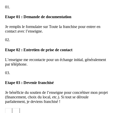
huiles, crèmes, infusions, jusqu’à des compléments alimentaires,
01.
tous élaborés à partir de plants cultivés en France. Les produits Deli
Hemp sont testés par des laboratoires agréés afin de garantir leur
Etape 01 : Demande de documentation
conformité et leur efficacité, répondant ainsi aux attentes d’une
clientèle en quête de naturalité et de transparence.
Je remplis le formulaire sur Toute la franchise pour entrer en
Positionnement sur le marché du CBD
contact avec l’enseigne.
Active sur un marché en pleine expansion, la franchise Deli Hemp a
02.
su prendre une place de référence grâce à son expertise et la qualité
de son réseau. Sa stratégie combine innovation produit, respect de la
Etape 02 : Entretien de prise de contact
réglementation et savoir-faire commercial pour assurer une
croissance solide, tant au niveau national que local. Les boutiques
L’enseigne me recontacte pour un échange initial, généralement
du réseau se distinguent notamment par leur conseil personnalisé et
par téléphone.
leur engagement à faire évoluer l’image du CBD en France.
03.
Etape 03 : Devenir franchisé
Je bénéficie du soutien de l’enseigne pour concrétiser mon projet
(financement, choix du local, etc.). Si tout se déroule
parfaitement, je deviens franchisé !