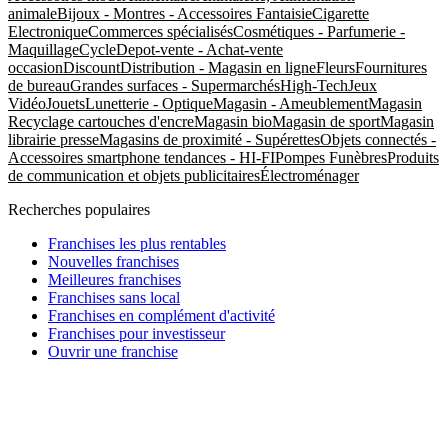
animale
Bijoux - Montres - Accessoires Fantaisie
Cigarette
Electronique
Commerces spécialisés
Cosmétiques - Parfumerie -
Maquillage
Cycle
Depot-vente - Achat-vente
occasion
Discount
Distribution - Magasin en ligne
Fleurs
Fournitures
de bureau
Grandes surfaces - Supermarchés
High-Tech
Jeux
Vidéo
Jouets
Lunetterie - Optique
Magasin - Ameublement
Magasin
Recyclage cartouches d'encre
Magasin bio
Magasin de sport
Magasin
librairie presse
Magasins de proximité - Supérettes
Objets connectés -
Accessoires smartphone tendances - HI-FI
Pompes Funèbres
Produits
de communication et objets publicitaires
Électroménager
Recherches populaires
Franchises les plus rentables
Nouvelles franchises
Meilleures franchises
Franchises sans local
Franchises en complément d'activité
Franchises pour investisseur
Ouvrir une franchise