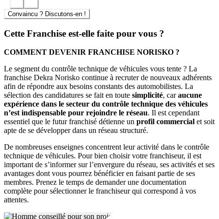
disposiez d’un emplacement localisé au centre-ville, dans un centre
commercial ou dans les zones périphériques.
Convaincu ? Discutons-en !
Cette Franchise est-elle faite pour vous ?
COMMENT DEVENIR FRANCHISE NORISKO ?
Le segment du contrôle technique de véhicules vous tente ? La
franchise Dekra Norisko continue à recruter de nouveaux adhérents
afin de répondre aux besoins constants des automobilistes. La
sélection des candidatures se fait en toute
simplicité
, car
aucune
expérience dans le secteur du contrôle technique des véhicules
n’est indispensable pour rejoindre le réseau
. Il est cependant
essentiel que le futur franchisé détienne un
profil commercial
et soit
apte de se développer dans un réseau structuré.
De nombreuses enseignes concentrent leur activité dans le contrôle
technique de véhicules. Pour bien choisir votre franchiseur, il est
important de s’informer sur l’envergure du réseau, ses activités et ses
avantages dont vous pourrez bénéficier en faisant partie de ses
membres. Prenez le temps de demander une documentation
complète pour sélectionner le franchiseur qui correspond à vos
attentes.