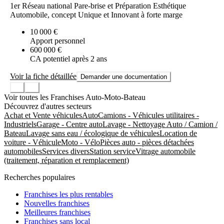
1er Réseau national Pare-brise et Préparation Esthétique
Automobile, concept Unique et Innovant à forte marge
10 000 €
Apport personnel
600 000 €
CA potentiel après 2 ans
Voir la fiche détaillée
Demander une documentation
Voir toutes les Franchises Auto-Moto-Bateau
Découvrez d'autres secteurs
Achat et Vente véhicules
Auto
Camions - Véhicules utilitaires -
Industriels
Garage - Centre auto
Lavage - Nettoyage Auto / Camion /
Bateau
Lavage sans eau / écologique de véhicules
Location de
voiture - Véhicule
Moto - Vélo
Pièces auto - pièces détachées
automobiles
Services divers
Station service
Vitrage automobile
(traitement, réparation et remplacement)
Recherches populaires
Franchises les plus rentables
Nouvelles franchises
Meilleures franchises
Franchises sans local