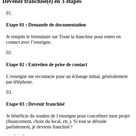
Devenez franchisé(e) en 3 étapes
POURQUOI INVESTIR DANS LE SECTEUR DE
L’AUTOMOBILE ?
01.
LE CONTROLE TECHNIQUE AUTOMOBILE, UN
MARCHE PORTEUR.
Etape 01 : Demande de documentation
En France depuis 1992, le
contrôle technique est devenu
Je remplis le formulaire sur Toute la franchise pour entrer en
obligatoire
d’après la législation en vigueur. Cette hausse de la
contact avec l’enseigne.
demande constitue pour nos futurs franchisés un contexte favorable
pour se lancer.
02.
OUVRIR UN GARAGE AUTOMOBILE SPECIALISE
DANS LE CONTROLE TECHNIQUE
Etape 02 : Entretien de prise de contact
Ouvrir une société spécialisée dans le contrôle technique des
L’enseigne me recontacte pour un échange initial, généralement
véhicules nécessite l’allocation d’un investissement conséquent. Il
par téléphone.
faut en effet prévoir un emplacement spacieux, se doter de matériels
et d’équipements, mais aussi fidéliser la clientèle. Trouvez la
03.
meilleure alternative pour pérenniser votre activité.
Etape 03 : Devenir franchisé
REJOINDRE LE RESEAU DE FRANCHISES DEKRA
NORISKO
Je bénéficie du soutien de l’enseigne pour concrétiser mon projet
(financement, choix du local, etc.). Si tout se déroule
Si vous envisagez de rejoindre ce réseau, vous devez vous acquitter
parfaitement, je deviens franchisé !
d’un
droit d’entrée,
d’un
apport personnel
ainsi que d’'une
redevance d’exploitation
. Il est également de rigueur que vous