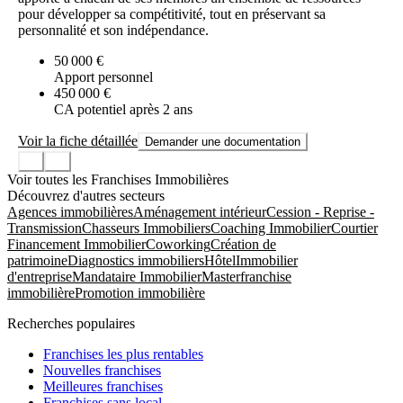
pour développer sa compétitivité, tout en préservant sa
personnalité et son indépendance.
50 000 €
Apport personnel
450 000 €
CA potentiel après 2 ans
Voir la fiche détaillée
Demander une documentation
Voir toutes les Franchises Immobilières
Découvrez d'autres secteurs
Agences immobilières
Aménagement intérieur
Cession - Reprise -
Transmission
Chasseurs Immobiliers
Coaching Immobilier
Courtier
Financement Immobilier
Coworking
Création de
patrimoine
Diagnostics immobiliers
Hôtel
Immobilier
d'entreprise
Mandataire Immobilier
Masterfranchise
immobilière
Promotion immobilière
Recherches populaires
Franchises les plus rentables
Nouvelles franchises
Meilleures franchises
Franchises sans local