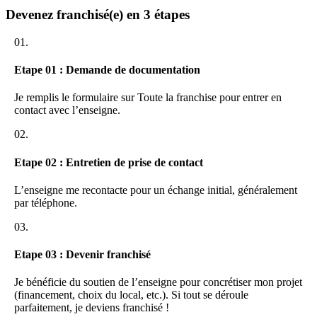
une possibilité d’entreprendre en prenant un minimum de
Le nouveau franchisé COLOMBET STAY’S sera ensuite suivi une
Devenez franchisé(e) en 3 étapes
risques
fois par mois par les commerciaux de l’enseigne pour développer
2 espaces déjà disponibles au sein des gares de Marseille et
son réseau et suivre sa gestion dans les meilleures conditions.
01.
Bordeaux
Etape 01 : Demande de documentation
Je remplis le formulaire sur Toute la franchise pour entrer en
contact avec l’enseigne.
02.
Etape 02 : Entretien de prise de contact
L’enseigne me recontacte pour un échange initial, généralement
par téléphone.
03.
Etape 03 : Devenir franchisé
Je bénéficie du soutien de l’enseigne pour concrétiser mon projet
(financement, choix du local, etc.). Si tout se déroule
parfaitement, je deviens franchisé !