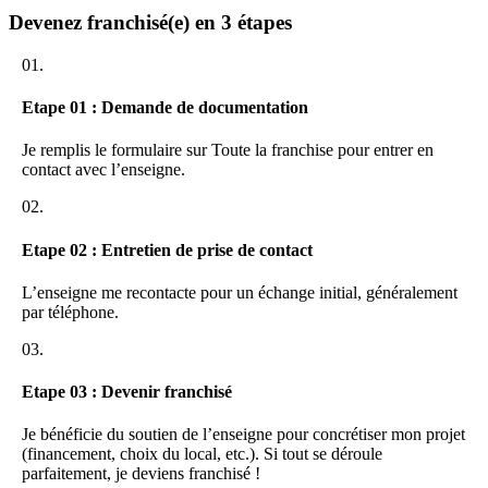
et administratif, pour maîtriser les métiers du vitrage et de
Devenez franchisé(e) en 3 étapes
l’esthétique. Clean&Glass propose une centrale d’achat, des outils
de gestion numériques (CRM, facturation), ainsi qu’une assistance
pour la location d’un véhicule de courtoisie.
01.
Formation initiale complète technique, commerciale et
Etape 01 : Demande de documentation
administrative
Accompagnement à l’ouverture du centre
Je remplis le formulaire sur Toute la franchise pour entrer en
Suivi quotidien et outils de gestion dédiés
contact avec l’enseigne.
Aide à la prise en charge administrative avec les assureurs
02.
Des conditions d’accès simples et transparence financière
Etape 02 : Entretien de prise de contact
Le droit d’entrée de 1 490 € inclut le kit de démarrage, et
l’investissement global reste attractif à 15 000 €. Il n’y a pas de
redevance publicitaire, tandis que les royalties sont fixes et affichées
L’enseigne me recontacte pour un échange initial, généralement
à 0 €. Clean&Glass vise la transparence sur l’ensemble des coûts,
par téléphone.
garantissant un modèle économique prévisible. Un chiffre d’affaires
03.
attendu de 400 000 € après 2 ans atteste du potentiel de croissance,
soutenu par l’exclusivité de zone pour chaque franchisé.
Etape 03 : Devenir franchisé
Droit d’entrée : 1 490 € (kit inclus)
Investissement global : 15 000 €
Je bénéficie du soutien de l’enseigne pour concrétiser mon projet
Royalties : 0 €
(financement, choix du local, etc.). Si tout se déroule
Redevance publicitaire : 0 €
parfaitement, je deviens franchisé !