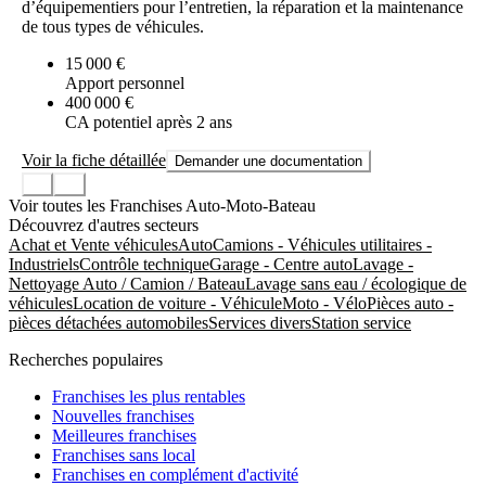
d’équipementiers pour l’entretien, la réparation et la maintenance
de tous types de véhicules.
15 000 €
Apport personnel
400 000 €
CA potentiel après 2 ans
Voir la fiche détaillée
Demander une documentation
Voir toutes les Franchises Auto-Moto-Bateau
Découvrez d'autres secteurs
Achat et Vente véhicules
Auto
Camions - Véhicules utilitaires -
Industriels
Contrôle technique
Garage - Centre auto
Lavage -
Nettoyage Auto / Camion / Bateau
Lavage sans eau / écologique de
véhicules
Location de voiture - Véhicule
Moto - Vélo
Pièces auto -
pièces détachées automobiles
Services divers
Station service
Recherches populaires
Franchises les plus rentables
Nouvelles franchises
Meilleures franchises
Franchises sans local
Franchises en complément d'activité