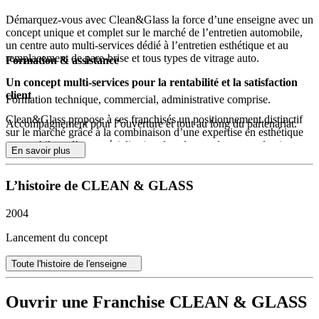
Démarquez-vous avec Clean&Glass la force d’une enseigne avec un
concept unique et complet sur le marché de l’entretien automobile,
un centre auto multi-services dédié à l’entretien esthétique et au
remplacement de pare-brise et tous types de vitrage auto.
Formation & assistance
Un concept multi-services pour la rentabilité et la satisfaction
client
Formation technique, commercial, administrative comprise.
Clean&Glass propose à ses franchisés un positionnement distinctif
Accompagnement pour l’ouverture et tout au long du partenariat.
sur le marché grâce à la combinaison d’une expertise en esthétique
automobile et d’une spécialisation dans le remplacement de vitrage
En savoir plus
(pare-brise, glaces latérales, lunettes arrières et optiques). Ce format
multi-services permet de répondre efficacement à une clientèle
diversifiée, qu’il s’agisse de particuliers soucieux de l’apparence de
L’histoire de CLEAN & GLASS
leur véhicule ou de professionnels du secteur automobile.
2004
Un accompagnement complet pour assurer le lancement des
franchisés
Lancement du concept
L’enseigne a développé des outils et processus afin d’accompagner
Toute l'histoire de l'enseigne
chaque franchisé dans toutes les étapes : de la constitution du
dossier, au démarrage de l’activité ou encore la gestion quotidienne
du centre. Les nouveaux entrants bénéficient d’une formation
Ouvrir une Franchise CLEAN & GLASS
technique approfondie, en plus d’un accompagnement commercial