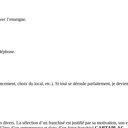
avec l’enseigne.
éléphone.
cement, choix du local, etc.). Si tout se déroule parfaitement, je devien
 divers. La sélection d’un franchisé est justifié par sa motivation, son en
 l’âme d’un entrepreneur et donc d’un futur franchisé
CARTAPLAC
.