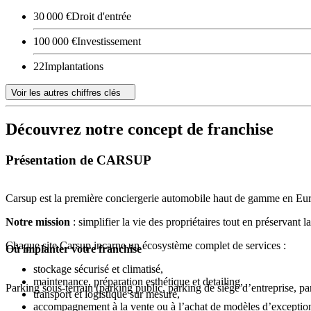
30 000 €
Droit d'entrée
100 000 €
Investissement
22
Implantations
Voir les autres chiffres clés
Découvrez notre concept de franchise
Présentation de CARSUP
Carsup est la première conciergerie automobile haut de gamme en Europe,
Notre mission
: simplifier la vie des propriétaires tout en préservant l
Chaque site Carsup incarne un écosystème complet de services :
Où implanter votre franchise
stockage sécurisé et climatisé,
maintenance, préparation esthétique et detailing,
Parking sous-terrain (parking public, parking de siège d’entreprise, park
transport et logistique sur mesure,
accompagnement à la vente ou à l’achat de modèles d’exceptio