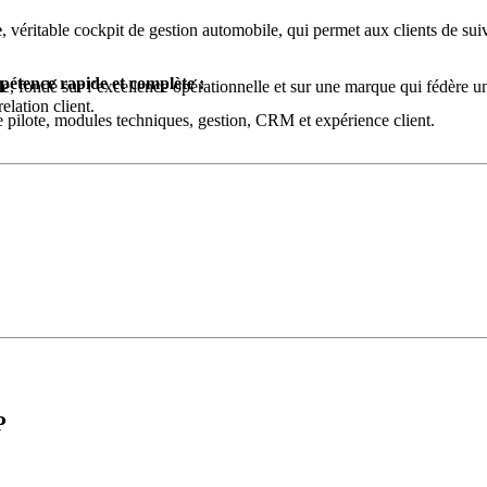
e
, véritable cockpit de gestion automobile, qui permet aux clients de suiv
étence rapide et complète :
le, fondé sur l’excellence opérationnelle et sur une marque qui fédère 
elation client.
te pilote, modules techniques, gestion, CRM et expérience client.
l, communication de lancement, recrutement.
 opérationnel, audits de performance.
aborative.
iergerie automobile haut de gamme (sport, luxe, collection).
e performance.
digitaux et suivi marketing.
t le Club Carsup.
e année.
RSUP :
rouvé et à fortes marges.
ckage et de services premium.
P