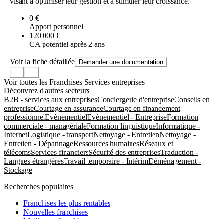
visant à optimiser leur gestion et à stimuler leur croissance.
0 €
Apport personnel
120 000 €
CA potentiel après 2 ans
Voir la fiche détaillée
Demander une documentation
Voir toutes les Franchises Services entreprises
Découvrez d'autres secteurs
B2B - services aux entreprises
Conciergerie d'entreprise
Conseils en
entreprise
Courtage en assurance
Courtage en financement
professionnel
Evènementiel
Evènementiel - Entreprise
Formation
commerciale - managériale
Formation linguistique
Informatique -
Internet
Logistique - transport
Nettoyage - Entretien
Nettoyage -
Entretien - Dépannage
Ressources humaines
Réseaux et
télécoms
Services financiers
Sécurité des entreprises
Traduction -
Langues étrangères
Travail temporaire - Intérim
Déménagement -
Stockage
Recherches populaires
Franchises les plus rentables
Nouvelles franchises