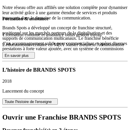
Notre réseau offre aux affiliés une solution complète pour dynamiser
leur activité grâce à une gamme étendue de services et produits
innovants dans le domaine de la communication.
Formation & assistance
Brands Spots a développé un concept de franchise structuré,
positionné sur les marchés porteurs de la digitalisation et des
1.formation continue et assistance outils gestion travail
supports de communication multicanaux. Le franchisé bénéficie
d’un accompagnement solide pour commercialiser et opérer diverses
2.éducation universitaire en MBA Master Business Administration
prestations à forte valeur ajoutée, avec un système de commissions
attractif. La diversité des offres permet de répondre aux besoins des
En savoir plus
PME, TPE, commerçants, associations ou groupes cherchant à
booster leur visibilité.
L’histoire de BRANDS SPOTS
Digitalisation des entreprises et gestion de campagne
publicitaire ciblée
2018
Création de sites web responsive, solutions mobiles et
applications sur mesure
Lancement du concept
Développement du trafic web, mobile et campagnes
d’emailing optimisées
Toute l'histoire de l'enseigne
Campagnes de prospection téléphonique, SMS, fax pour
maximiser la portée
Valorisation sur les réseaux sociaux : génération de vues,
Ouvrir une Franchise BRANDS SPOTS
likes, followers sur Facebook, Instagram, Twitter, YouTube et
autres plateformes