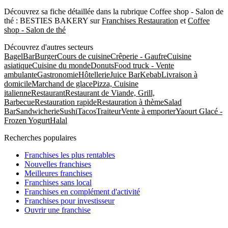
Découvrez sa fiche détaillée dans la rubrique Coffee shop - Salon de
thé : BESTIES BAKERY sur
Franchises Restauration
et
Coffee
shop - Salon de thé
Découvrez d'autres secteurs
Bagel
Bar
Burger
Cours de cuisine
Crêperie - Gaufre
Cuisine
asiatique
Cuisine du monde
Donuts
Food truck - Vente
ambulante
Gastronomie
Hôtellerie
Juice Bar
Kebab
Livraison à
domicile
Marchand de glace
Pizza, Cuisine
italienne
Restaurant
Restaurant de Viande, Grill,
Barbecue
Restauration rapide
Restauration à thème
Salad
Bar
Sandwicherie
Sushi
Tacos
Traiteur
Vente à emporter
Yaourt Glacé -
Frozen Yogurt
Halal
Recherches populaires
Franchises les plus rentables
Nouvelles franchises
Meilleures franchises
Franchises sans local
Franchises en complément d'activité
Franchises pour investisseur
Ouvrir une franchise