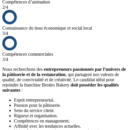
Compétences d’animation
Besties Bakery a prouvé la rentabilité de son modèle avec des points
2/4
de vente performants et une demande en forte croissance. Entre les
pâtisseries sur-mesure, la carte de brunch, et les boissons signatures,
notre offre variée attire une clientèle régulière et permet de
diversifier les sources de revenus, maximisant ainsi la rentabilité
Connaissance du tissu économique et social local
pour chaque franchisé.
3/4
Avantages financiers à rejoindre Besties Bakery :
Retour sur investissement en 2 ans.
Compétences commerciales
Délai de rentabilité optimisé :
3/4
Grâce à une notoriété croissante et une forte présence sur les
réseaux sociaux, chaque boutique Besties Bakery attire un
Nous recherchons des
entrepreneurs passionnés par l’univers de
flux constant de clients, permettant aux franchisés d’atteindre
la pâtisserie et de la restauration
, qui partagent nos valeurs de
la rentabilité rapidement.
qualité, de convivialité et de créativité. Le candidat idéal pour
rejoindre la franchise Besties Bakery
doit posséder les qualités
suivantes
:
Esprit entrepreneurial.
Passion pour la pâtisserie.
Sens du service client.
Rigueur et organisation.
Compétences en management.
Affinité avec les tendances actuelles.