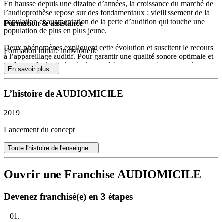
En hausse depuis une dizaine d’années, la croissance du marché de
l’audioprothèse repose sur des fondamentaux : vieillissement de la
population et augmentation de la perte d’audition qui touche une
Formation & assistance
population de plus en plus jeune.
Deux phénomènes expliquent cette évolution et suscitent le recours
Formation initiale individuelle
à l’appareillage auditif. Pour garantir une qualité sonore optimale et
prolonger la durée de vie des prothèses, un entretien mensuel
En savoir plus
rigoureux est conseillé. Le suivi systématique des appareils favorise
leur bonne fonctionnalité et réduit le risque de pannes.
L’histoire de AUDIOMICILE
La mobilité réduite et les difficultés de manipulation représentent
souvent un frein pour les personnes appareillées comme pour leurs
2019
proches, qui peuvent rencontrer des contraintes logistiques au
quotidien. La maintenance des prothèses auditives à domicile
Lancement du concept
devient alors un enjeu de confort et d’autonomie pour cette
population exigeante.
Toute l'histoire de l'enseigne
La société Audiomicile s’inscrit dans cette dynamique positive du
secteur en proposant une prestation sur-mesure d’entretien des
Ouvrir une Franchise AUDIOMICILE
appareils auditifs à domicile. Cette offre couvre l’intégralité de la
maintenance : changement des pièces d’usure, désinfection
Devenez franchisé(e) en 3 étapes
professionnelle, nettoyage personnalisé des embouts sur mesure et
des tubes, permettant ainsi un accompagnement régulier et adapté à
chaque utilisateur. Les franchisés bénéficient d’un savoir-faire
01.