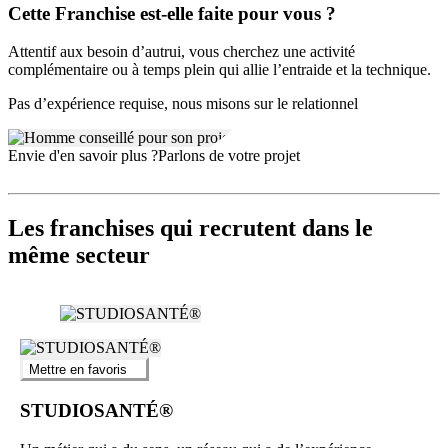
Cette Franchise est-elle faite pour vous ?
Processus d’accompagnement et d’intégration au réseau
Attentif aux besoin d’autrui, vous cherchez une activité
Un accompagnement personnalisé est prévu dès le premier contact.
complémentaire ou à temps plein qui allie l’entraide et la technique.
Les candidats franchisés sont soutenus dans leurs démarches
administratives, reçoivent une formation technique sur l’entretien des
Pas d’expérience requise, nous misons sur le relationnel
appareillages auditifs ainsi qu’un suivi sur la gestion de l’activité.
L’approche humaine et l’attention portée à la qualité du service sont
au cœur de la philosophie Audiomicile.
Envie d'en savoir plus ?
Parlons de votre projet
Les franchises qui recrutent dans le
même secteur
Mettre en favoris
STUDIOSANTÉ®