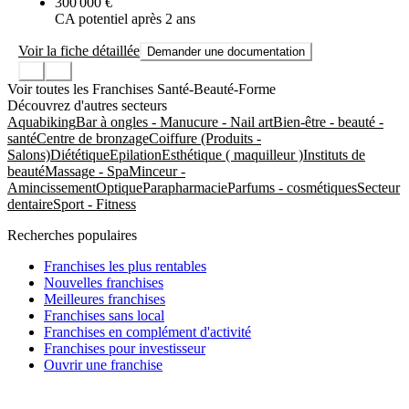
300 000 €
CA potentiel après 2 ans
Voir la fiche détaillée
Demander une documentation
Voir toutes les Franchises Santé-Beauté-Forme
Découvrez d'autres secteurs
Aquabiking
Bar à ongles - Manucure - Nail art
Bien-être - beauté -
santé
Centre de bronzage
Coiffure (Produits -
Salons)
Diététique
Epilation
Esthétique ( maquilleur )
Instituts de
beauté
Massage - Spa
Minceur -
Amincissement
Optique
Parapharmacie
Parfums - cosmétiques
Secteur
dentaire
Sport - Fitness
Recherches populaires
Franchises les plus rentables
Nouvelles franchises
Meilleures franchises
Franchises sans local
Franchises en complément d'activité
Franchises pour investisseur
Ouvrir une franchise