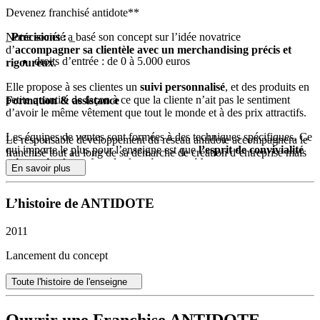
Devenez franchisé antidote**
_
Précisions :
_
Notre société a basé son concept sur l’idée novatrice
d’
accompagner sa clientèle avec un merchandising précis et
droits d’entrée : de 0 à 5.000 euros
rigoureux
.
Elle propose à ses clientes un
suivi personnalisé
, et des produits en
petite quantité de façon à ce que la cliente n’ait pas le sentiment
Formation & assistance
d’avoir le même vêtement que tout le monde et à des prix attractifs.
Les équipes de ventes sont formées à des techniques spécifiques. Ce
Le responsable développement du réseau antidote accompagnera le
qui importe le plus pour l’enseigne est que
l’esprit de convivialité
franchisé tout au long de sa démarche de création d‘entreprise mais
soit omniprésent dans les boutiques antidote.
également durant toute la collaboration.
En savoir plus
antidote est une entreprise de prêt-à-porter féminin
qui possède
Le franchisé bénéficiera d’une formation, au sein d’un de nos
plusieurs points de vente sur la région Auvergne Rhône-Alpes.
L’histoire de ANTIDOTE
magasins. Cette formation sera le plus possible en adéquation avec
Elle souhaite transmettre son concept et savoir-faire à de futurs
le projet du franchisé.
collaborateurs afin d’étendre son réseau.
2011
Elle propose un accompagnement et des résultats rapides en termes
de chiffres d’affaires avec des structures en conséquence.
Lancement du concept
De plus, grâce à la création de son site internet, elle permettra aux
Toute l'histoire de l'enseigne
collaborateurs de toucher une plus large clientèle.
Droits d’entrée offerts pour les 3 premiers franchisés : contactez