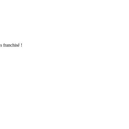
èles très différents. Ce qui prime, c’est surtout l’alignement entre de
s franchisé !