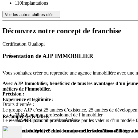
110
Implantations
Voir les autres chiffres clés
Découvrez notre concept de franchise
Certification Qualiopi
Présentation de AJP IMMOBILIER
Vous souhaitez créer ou reprendre une agence immobilière avec une ma
Avec AJP Immobilier, bénéficiez de tous les avantages d’un jeune r
métiers de l’immobilier.
Précision :
Expérience et légitimité :
Droits d’entrée :
Le groupe AJP c’est 25 années d’existence, 25 années de développemen
15 K €
pour un professionnel de l’immobilier
Récompenses & labels
Le réseau AJP Immobilier se caractérise par les valeurs d’un modèle fam
19,5 K €
pour un profil créateur.
Une expertise déployée dans tous les métiers de l’immobilier :
Le montant du droit d’entrée comprend la formation d’intégrati