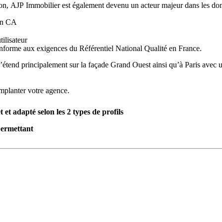
ion, AJP Immobilier est également devenu un acteur majeur dans les doma
lon CA
ilisateur
onforme aux exigences du Référentiel National Qualité en France.
s’étend principalement sur la façade Grand Ouest ainsi qu’à Paris avec un
mplanter votre agence.
t adapté selon les 2 types de profils
permettant
nnaissent leur métier – tout en étant conscients de ses aléas – notre 
dépasser leurs objectifs.
on de 2 journées
re les enjeux de façon à améliorer notre activité, nos résultats et opti
oré en interne et est dispensé par nos professionnels de l’immobilier
t personnalisé.
eting & communication, commercial… etc.
 leur travail et les inciter à performer.