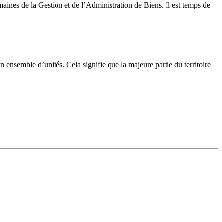
ines de la Gestion et de l’Administration de Biens. Il est temps de
 ensemble d’unités. Cela signifie que la majeure partie du territoire
ambition est de mettre notre expertise et nos compétences au service
miser nos outils du quotidien.
 qui travaillent sur le terrain et partagent leur vision du métier.