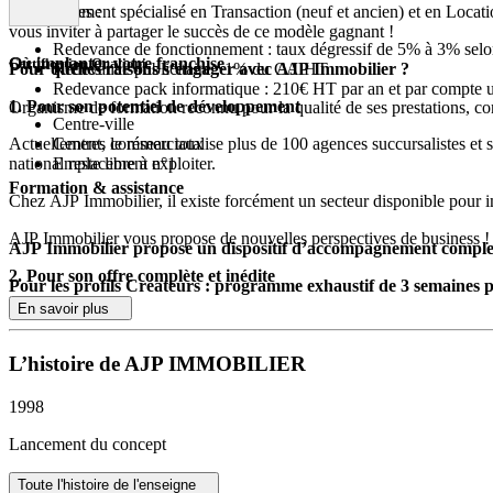
Historiquement spécialisé en Transaction (neuf et ancien) et en Locat
Redevances :
vous inviter à partager le succès de ce modèle gagnant !
Redevance de fonctionnement : taux dégressif de 5% à 3% se
Où implanter votre franchise
Certification Qualiopi
Pour quelles raisons s’engager avec AJP Immobilier ?
Redevance publicitaire : 1% du CA HT
Redevance pack informatique : 210€ HT par an et par compte ut
1. Pour son potentiel de développement
Organisme de formation reconnu pour la qualité de ses prestations, c
Centre-ville
Actuellement, le réseau totalise plus de 100 agences succursalistes et 
Centres commerciaux
national reste libre à exploiter.
Emplacement n°1
Formation & assistance
Chez AJP Immobilier, il existe forcément un secteur disponible pour i
AJP Immobilier vous propose de nouvelles perspectives de business !
AJP Immobilier propose un dispositif d’accompagnement complet e
2. Pour son offre complète et inédite
Pour les profils Créateurs : programme exhaustif de 3 semaines 
En savoir plus
« Notre différence, c’est notre modèle :
d’acquérir les fondamentaux du métier
de démarrer son activité et de la piloter au quotidien
Parce-que nous sommes d’abord des agents immobiliers qui aiment et co
L’histoire de AJP IMMOBILIER
de maîtriser l’ensemble des process propres à sa culture réseau
de nos franchisés pour les soutenir, les faire progresser et les aider à 
Pour les Pros de l’immobilier : programme spécifique en immersi
1998
Nous demeurons en veille constante sur notre métier afin d’en comprend
Le parcours d’intégration – inclus dans le droit d’entrée – est élab
Lancement du concept
Nos franchisés peuvent compter sur notre accompagnement complet e
Tous les thèmes sont prévus : gestion, juridique, management, mark
Notre organisation et notre offre de services sont conçues pour faciliter
Toute l'histoire de l'enseigne