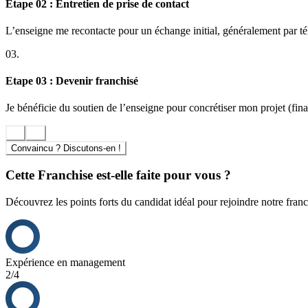
Etape 02 : Entretien de prise de contact
La rentabilité ou le retour sur investissement s’étudient et se mesuren
L’enseigne me recontacte pour un échange initial, généralement par t
La réussite dépend de plusieurs facteurs et de votre ambition. Au sein 
03.
bons résultats d’un côté et l’épanouissement de l’autre.
Etape 03 : Devenir franchisé
Je bénéficie du soutien de l’enseigne pour concrétiser mon projet (finan
Convaincu ? Discutons-en !
Cette Franchise est-elle faite pour vous ?
Découvrez les points forts du candidat idéal pour rejoindre notre franc
Expérience en management
2/4