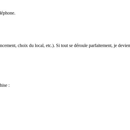
t selon chaque projet et en fonction de chaque entrepreneur.
éléphone.
de notre réseau, vous trouverez toutes les tailles d’agences avec des mod
cement, choix du local, etc.). Si tout se déroule parfaitement, je devien
hise :