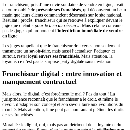
Le franchiseur, pris d’une envie soudaine de vendre en ligne, avait
en outre oublié de
prévenir ses franchisés
, qui découvrent un beau
matin que leurs clients commandent désormais sur le site national.
Résultat : procès, franchiseur qui se retrouve à expliquer devant le
juge que c’était
« pour le bien du réseau »
. Mais cela ne convainc
pas les juges qui prononcent l’
interdiction immédiate de vendre
en ligne
.
Les juges rappellent que le franchiseur doit certes non seulement
transmettre un savoir-faire, mais aussi l’actualiser, l’adapter, et
surtout, rester
loyal envers ses franchisés
. Mais attention, la
loyauté, ce n’est pas la surprise-party digitale sans invitation.
Franchiseur digital : entre innovation et
manquement contractuel
Mais alors, le digital, c’est forcément le mal ? Pas du tout ! La
jurisprudence reconnaît que le franchiseur a le droit, et même le
devoir, d’adapter son concept et son savoir-faire aux évolutions du
marché. Mais attention, il ne peut pas pour autant piétiner les droits
de ses franchisés.
Moralité : le digital, oui, mais pas au détriment de la loyauté et du
respect du contrat. Sinon, c’est la porte ouverte à la
résiliation aux