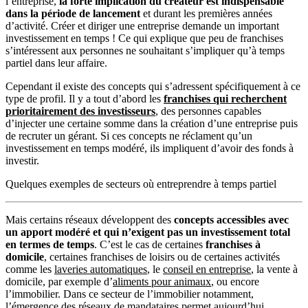
l’entreprise,
la forte implication du créateur est indispensable
dans la période de lancement
et durant les premières années
d’activité. Créer et diriger une entreprise demande un important
investissement en temps ! Ce qui explique que peu de franchises
s’intéressent aux personnes ne souhaitant s’impliquer qu’à temps
partiel dans leur affaire.
Cependant il existe des concepts qui s’adressent spécifiquement à ce
type de profil. Il y a tout d’abord les
franchises qui recherchent
prioritairement des investisseurs
, des personnes capables
d’injecter une certaine somme dans la création d’une entreprise puis
de recruter un gérant. Si ces concepts ne réclament qu’un
investissement en temps modéré, ils impliquent d’avoir des fonds à
investir.
Quelques exemples de secteurs où entreprendre à temps partiel
Mais certains réseaux développent des
concepts accessibles avec
un apport modéré et qui n’exigent pas un investissement total
en termes de temps
. C’est le cas de certaines
franchises à
domicile
, certaines franchises de loisirs ou de certaines activités
comme les
laveries automatiques
, le
conseil en entreprise
, la vente à
domicile, par exemple d’
aliments pour animaux
, ou encore
l’immobilier. Dans ce secteur de l’immobilier notamment,
l’émergence des
réseaux de mandataires
permet aujourd’hui