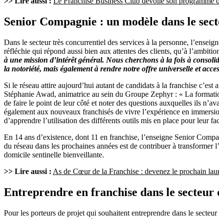
>> Lire aussi :
Le Franchise Business Club dévoile son programme d’a
Senior Compagnie : un modèle dans le secte
Dans le secteur très concurrentiel des services à la personne, l’ens
réfléchie qui répond aussi bien aux attentes des clients, qu’à l’amb
à une mission d’intérêt général. Nous cherchons à la fois à consolid
la notoriété, mais également à rendre notre offre universelle et acc
Si le réseau attire aujourd’hui autant de candidats à la franchise c’es
Stéphanie Awad, animatrice au sein du Groupe Zephyr : « La formation i
de faire le point de leur côté et noter des questions auxquelles ils n’
également aux nouveaux franchisés de vivre l’expérience en immersion
d’apprendre l’utilisation des différents outils mis en place pour leur fac
En 14 ans d’existence, dont 11 en franchise, l’enseigne Senior Comp
du réseau dans les prochaines années est de contribuer à transformer l’o
domicile sentinelle bienveillante.
>> Lire aussi :
As de Cœur de la Franchise : devenez le prochain laur
Entreprendre en franchise dans le secteur 
Pour les porteurs de projet qui souhaitent entreprendre dans le secteur