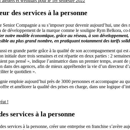
teliers et webinars pour le 1er semestre 2022
ur des services à la personne
eigne Senior Compagnie a su s’imposer pour devenir aujourd’hui, une des
ition de développement de la marque comme le souligne Rym Belkora, co-
er notre modèle économique, grâce au réseau, à son développement, à l
essible au plus grand nombre, en pratiquant notamment des tarifs solid
t aussi en grande partie grâce à la qualité de son accompagnement qui est
nitiale dure trois semaines et est répartie en deux parties : 2 semaine
avaient pas pensé », indique l’animatrice dans un premier temps, avant de
 dans des agences, afin de mieux appréhender la vie d’un directeur d’a
iliter le quotidien ».
agnie emploie aujourd’hui près de 3000 personnes et accompagne au quo
ffre et améliorer la qualité des prises en charge, dans une logique d’inte
éat !
des services à la personne
 des services à la personne, créer une entreprise en franchise s’avère a