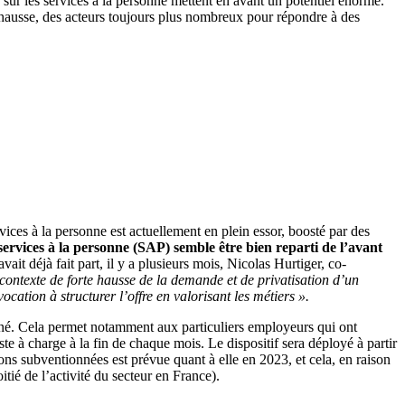
é sur les services à la personne mettent en avant un potentiel énorme.
hausse, des acteurs toujours plus nombreux pour répondre à des
rvices à la personne est actuellement en plein essor, boosté par des
services à la personne (SAP) semble être bien reparti de l’avant
ait déjà fait part, il y a plusieurs mois, Nicolas Hurtiger, co-
contexte de forte hausse de la demande et de privatisation d’un
ation à structurer l’offre en valorisant les métiers ».
ané. Cela permet notamment aux particuliers employeurs qui ont
ste à charge à la fin de chaque mois. Le dispositif sera déployé à partir
ions subventionnées est prévue quant à elle en 2023, et cela, en raison
tié de l’activité du secteur en France).