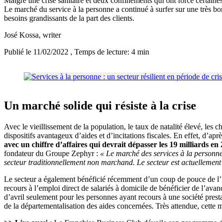
Malgré une crise sanitaire et deux confinements qui ont forcé certaines 
Le marché du service à la personne a continué à surfer sur une très 
besoins grandissants de la part des clients.
José Kossa
, writer
Publié le 11/02/2022
, Temps de lecture: 4 min
Un marché solide qui résiste à la crise
Avec le vieillissement de la population, le taux de natalité élevé, les 
dispositifs avantageux d’aides et d’incitations fiscales. En effet, d’ap
avec un chiffre d’affaires qui devrait dépasser les 19 milliards en
fondateur du Groupe Zephyr :
« Le marché des services à la personne
secteur traditionnellement non marchand. Le secteur est actuellement 
Le secteur a également bénéficié récemment d’un coup de pouce de l’E
recours à l’emploi direct de salariés à domicile de bénéficier de l’avan
d’avril seulement pour les personnes ayant recours à une société presta
de la départementalisation des aides concernées. Très attendue, cette me