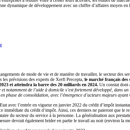
entreprises à réduire voire à cesser leurs activités, les études de march
bonne dynamique de développement avec un chiffre d’affaires moyen en 
changements de mode de vie et de manière de travailler, le secteur des se
rès les prévisions des experts de Xerfi Precepta,
le marché français des 
 2023 et atteindra la barre des 20 milliards en 2024.
Un constat dont av
 et notamment de l’aide à domicile s’est fortement développé, dans un 
en phase de consolidation, avec l’émergence d’acteurs majeurs ayant voc
tat avec l’entrée en vigueur en janvier 2022 du crédit d’impôt instant
ce immédiate du crédit d’impôt. Ainsi, ces derniers ne paieront que le re
taire du secteur du service à la personne. La généralisation aux prestat
sure devrait également brider en partie le travail au noir (environ la moi