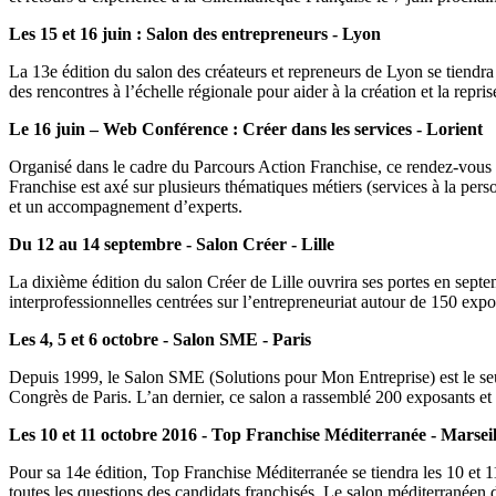
Les 15 et 16 juin : Salon des entrepreneurs - Lyon
La 13e édition du salon des créateurs et repreneurs de Lyon se tiendra
des rencontres à l’échelle régionale pour aider à la création et la re
Le 16 juin – Web Conférence : Créer dans les services - Lorient
Organisé dans le cadre du Parcours Action Franchise, ce rendez-vous br
Franchise est axé sur plusieurs thématiques métiers (services à la pe
et un accompagnement d’experts.
Du 12 au 14 septembre - Salon Créer - Lille
La dixième édition du salon Créer de Lille ouvrira ses portes en sept
interprofessionnelles centrées sur l’entrepreneuriat autour de 150 exp
Les 4, 5 et 6 octobre - Salon SME - Paris
Depuis 1999, le Salon SME (Solutions pour Mon Entreprise) est le seul
Congrès de Paris. L’an dernier, ce salon a rassemblé 200 exposants et
Les 10 et 11 octobre 2016 - Top Franchise Méditerranée - Marseil
Pour sa 14e édition, Top Franchise Méditerranée se tiendra les 10 et 
toutes les questions des candidats franchisés. Le salon méditerranéen