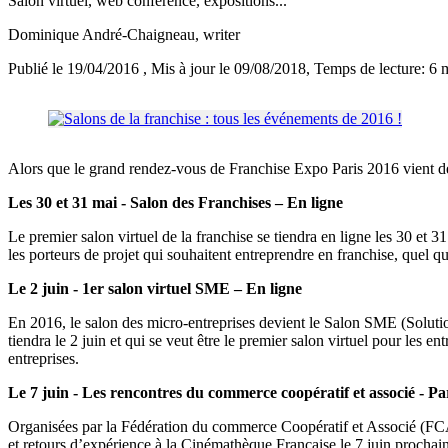
Salon virtuel, web conférence, expositions...
Dominique André-Chaigneau
, writer
Publié le 19/04/2016
, Mis à jour le 09/08/2018
, Temps de lecture: 6 
Alors que le grand rendez-vous de Franchise Expo Paris 2016 vient de t
Les 30 et 31 mai - Salon des Franchises – En ligne
Le premier salon virtuel de la franchise se tiendra en ligne les 30 et 3
les porteurs de projet qui souhaitent entreprendre en franchise, quel q
Le 2 juin - 1er salon virtuel SME – En ligne
En 2016, le salon des micro-entreprises devient le Salon SME (Solu
tiendra le 2 juin et qui se veut être le premier salon virtuel pour les
entreprises.
Le 7 juin - Les rencontres du commerce coopératif et associé - Pa
Organisées par la Fédération du commerce Coopératif et Associé (FCA
et retours d’expérience à la Cinémathèque Française le 7 juin prochain