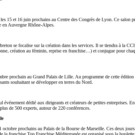
 les 15 et 16 juin prochains au Centre des Congrès de Lyon. Ce salon pr
prise en Auvergne Rhône-Alpes.
eton se focalise sur la création dans les services. Il se tiendra à la 
rsonne, création au féminin, reprise en franchise…) et conjugue pour ch
embre prochain au Grand Palais de Lille. Au programme de cette édition 
osants souhaitant se développer en terres du Nord.
 événement dédié aux dirigeants et créateurs de petites entreprises. En 
 plus de 500 experts, autour de 220 conférences.
le
11 octobre prochains au Palais de la Bourse de Marseille. Ces deux jour
 de la franchise Top Franchise Méditerranée est organisé sous la houle