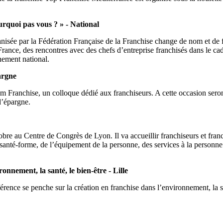
rquoi pas vous ? » - National
anisée par la Fédération Française de la Franchise change de nom et de
France, des rencontres avec des chefs d’entreprise franchisés dans le c
ement national.
argne
Franchise, un colloque dédié aux franchiseurs. A cette occasion seront r
d’épargne.
obre au Centre de Congrès de Lyon. Il va accueillir franchiseurs et fra
anté-forme, de l’équipement de la personne, des services à la personne e
nnement, la santé, le bien-être - Lille
ence se penche sur la création en franchise dans l’environnement, la san