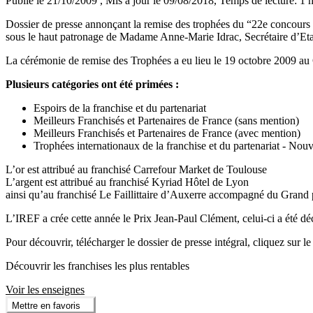
Publié le 21/10/2009
, Mis à jour le 09/08/2018
, Temps de lecture: 1 
Dossier de presse annonçant la remise des trophées du “22e concours 
sous le haut patronage de Madame Anne-Marie Idrac, Secrétaire d’Eta
La cérémonie de remise des Trophées a eu lieu le 19 octobre 2009 au
Plusieurs catégories ont été primées :
Espoirs de la franchise et du partenariat
Meilleurs Franchisés et Partenaires de France (sans mention)
Meilleurs Franchisés et Partenaires de France (avec mention)
Trophées internationaux de la franchise et du partenariat - Nouve
L’or est attribué au franchisé Carrefour Market de Toulouse
L’argent est attribué au franchisé Kyriad Hôtel de Lyon
ainsi qu’au franchisé Le Faillittaire d’Auxerre accompagné du Grand 
L’IREF a crée cette année le Prix Jean-Paul Clément, celui-ci a été
Pour découvrir, télécharger le dossier de presse intégral, cliquez sur le
Découvrir les franchises les plus rentables
Voir les enseignes
Mettre en favoris