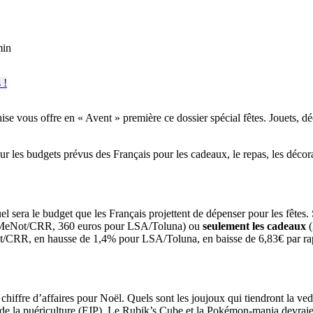
min
hise vous offre en « Avent » première ce dossier spécial fêtes. Jouets
t sur les budgets prévus des Français pour les cadeaux, le repas, les d
 sera le budget que les Français projettent de dépenser pour les fêtes.
lMeNot/CRR, 360 euros pour LSA/Toluna) ou
seulement les cadeaux
(
t/CRR, en hausse de 1,4% pour LSA/Toluna, en baisse de 6,83€ par r
hiffre d’affaires pour Noël. Quels sont les joujoux qui tiendront la ved
 de la puériculture (FJP). Le Rubik’s Cube et la Pokémon-mania devraient