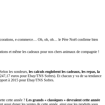
, décorations, e-commerce… Oh, oh, oh… le Père Noël confirme bien
écorations et même les cadeaux pour nos chers animaux de compagnie !
 Selon les sondeurs,
les calculs englobent les cadeaux, les repas, la
247,17 euros pour Ebay/TNS Sofres). Et chacun y va de sa tendance
apport à 2015 pour Ebay/TNS Sofres.
ette cette année ?
Les grands « classiques » devraient cette année
 aussi doper les ventes de cette année, ainsi que les produits sous