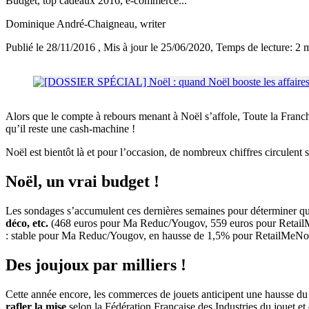
Budget, top cadeaux 2016, e-commerce...
Dominique André-Chaigneau
, writer
Publié le 28/11/2016
, Mis à jour le 25/06/2020
, Temps de lecture: 2 
Alors que le compte à rebours menant à Noël s’affole, Toute la Franc
qu’il reste une cash-machine !
Noël est bientôt là et pour l’occasion, de nombreux chiffres circulen
Noël, un vrai budget !
Les sondages s’accumulent ces dernières semaines pour déterminer quel
déco, etc.
(468 euros pour Ma Reduc/Yougov, 559 euros pour Retai
: stable pour Ma Reduc/Yougov, en hausse de 1,5% pour RetailMeNo
Des joujoux par milliers !
Cette année encore, les commerces de jouets anticipent une hausse du c
rafler la mise
selon la Fédération Française des Industries du jouet et