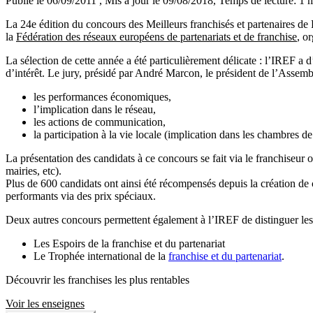
Publié le 06/09/2011
, Mis à jour le 09/08/2018
, Temps de lecture: 1 
La 24e édition du concours des Meilleurs franchisés et partenaires de 
la
Fédération des réseaux européens de partenariats et de franchise
, o
La sélection de cette année a été particulièrement délicate : l’IREF a 
d’intérêt. Le jury, présidé par André Marcon, le président de l’Assem
les performances économiques,
l’implication dans le réseau,
les actions de communication,
la participation à la vie locale (implication dans les chambres 
La présentation des candidats à ce concours se fait via le franchiseur
mairies, etc).
Plus de 600 candidats ont ainsi été récompensés depuis la création de
performants via des prix spéciaux.
Deux autres concours permettent également à l’IREF de distinguer les 
Les Espoirs de la franchise et du partenariat
Le Trophée international de la
franchise et du partenariat
.
Découvrir les franchises les plus rentables
Voir les enseignes