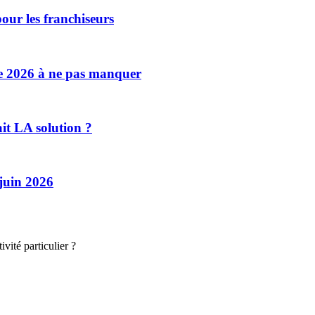
our les franchiseurs
se 2026 à ne pas manquer
ait LA solution ?
 juin 2026
vité particulier ?