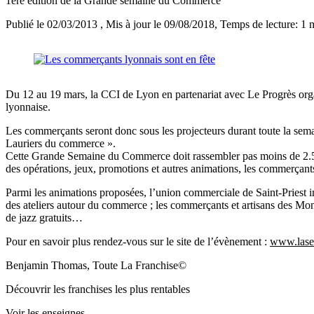
1ère édition de la Grande semaine du Commerce
Publié le 02/03/2013
, Mis à jour le 09/08/2018
, Temps de lecture: 1 
Du 12 au 19 mars, la CCI de Lyon en partenariat avec Le Progrès or
lyonnaise.
Les commerçants seront donc sous les projecteurs durant toute la semai
Lauriers du commerce ».
Cette Grande Semaine du Commerce doit rassembler pas moins de 2.50
des opérations, jeux, promotions et autres animations, les commerçants s
Parmi les animations proposées, l’union commerciale de Saint-Priest i
des ateliers autour du commerce ; les commerçants et artisans des Mo
de jazz gratuits…
Pour en savoir plus rendez-vous sur le site de l’évènement :
www.las
Benjamin Thomas, Toute La Franchise©
Découvrir les franchises les plus rentables
Voir les enseignes