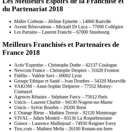
Les Meilleurs Espoirs de la Franchise et
du Partenariat 2018
Maître Corbeau – Jérôme Epinette – 14860 Ranville
Avenir Rénovations – Mickaël Di Luca – 77090 Collégien
Les Parrains – Laurent Franchi – 67000 Strasbourg
Meilleurs Franchisés et Partenaires de
France 2018
Activ’Expertise – Christophe Duthe – 62137 Coulogne
Newcom France – Christophe Desprez – 31620 Fronton
Fidélio – Valérie Savi – 69002 Lyon
Groupe Ethique et Santé – Ivan Dombes – 54320 Maxeville
VAKOM – Anne-Sophie Delpierre – 77552 Moissy-
Cramayel
Agences Réunies – Stéphane Furcy – 75012 Paris
Unicis – Laurent Charbit – 94130 Nogent-sur-Marne
Unicis – Sylvie Bourhis – 29200 Brest
L’Orange Bleue – Mathieu Terroir – 92120 Montrouge
VIVAL – Julien Monteil – 83136 La Roquebrussane
Guinot – Laurence Mallinjoud – 74930 Reignier Esery
Troc.com – Mathieu Mefta – 26100 Roman-sur-Isere