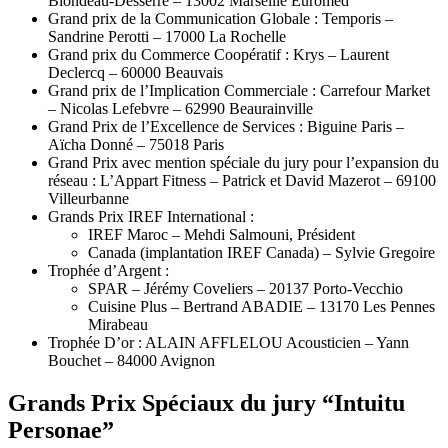
Blondeau-Desserré – 13002 Marseille Euromed
Grand prix de la Communication Globale : Temporis –
Sandrine Perotti – 17000 La Rochelle
Grand prix du Commerce Coopératif : Krys – Laurent
Declercq – 60000 Beauvais
Grand prix de l’Implication Commerciale : Carrefour Market
– Nicolas Lefebvre – 62990 Beaurainville
Grand Prix de l’Excellence de Services : Biguine Paris –
Aïcha Donné – 75018 Paris
Grand Prix avec mention spéciale du jury pour l’expansion du
réseau : L’Appart Fitness – Patrick et David Mazerot – 69100
Villeurbanne
Grands Prix IREF International :
IREF Maroc – Mehdi Salmouni, Président
Canada (implantation IREF Canada) – Sylvie Gregoire
Trophée d’Argent :
SPAR – Jérémy Coveliers – 20137 Porto-Vecchio
Cuisine Plus – Bertrand ABADIE – 13170 Les Pennes
Mirabeau
Trophée D’or : ALAIN AFFLELOU Acousticien – Yann
Bouchet – 84000 Avignon
Grands Prix Spéciaux du jury “Intuitu
Personae”