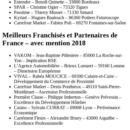
Entendre – Benoît Quinette – 33800 Bordeaux
SPAR – Christine Ogier – 73320 Tignes
Passtime – Thierry Musset – 71330 Simard
Kyriad – Hugues Baalouch – 86360 Poitiers Futuroscope
Carrefour Market – Fabien Poli – 69270 Fontaines-sur-Saône
Meilleurs Franchisés et Partenaires de
France – avec mention 2018
VAKOM – Jean-Baptiste Pilleniere – 85000 La Roche-sur-
Yon – Implication RSE
L’Agence Automobilière – Brieux Lumaret – 59160 Lomme
– Dimension Européenne
VIVAL – Rabéa MOUCICE – 69300 Caluire-et-Cuire –
Développement du Commerce de Proximité
Carrefour Market – Denis Ponthieux – 49110 Saint-Pierre-
Montlimart – Ascension Professionnelle
Première Classe – Philippe Imberton – Genève Prévessin –
Excellence du Développement Hôtelier
Casino – Sylvain CURRAT – 69008 Lyon – Performance
Économique
Carrément Fleurs – Alexandre Bruey – 43000 Aiguilhe –
Excellence Professionnelle