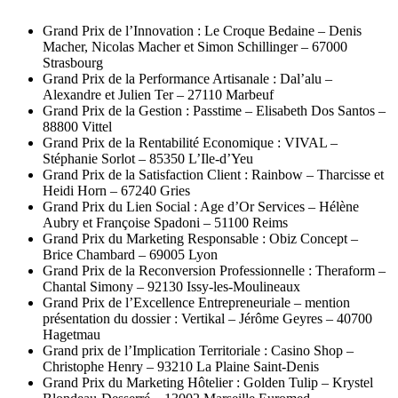
Grand Prix de l’Innovation : Le Croque Bedaine – Denis
Macher, Nicolas Macher et Simon Schillinger – 67000
Strasbourg
Grand Prix de la Performance Artisanale : Dal’alu –
Alexandre et Julien Ter – 27110 Marbeuf
Grand Prix de la Gestion : Passtime – Elisabeth Dos Santos –
88800 Vittel
Grand Prix de la Rentabilité Economique : VIVAL –
Stéphanie Sorlot – 85350 L’Ile-d’Yeu
Grand Prix de la Satisfaction Client : Rainbow – Tharcisse et
Heidi Horn – 67240 Gries
Grand Prix du Lien Social : Age d’Or Services – Hélène
Aubry et Françoise Spadoni – 51100 Reims
Grand Prix du Marketing Responsable : Obiz Concept –
Brice Chambard – 69005 Lyon
Grand Prix de la Reconversion Professionnelle : Theraform –
Chantal Simony – 92130 Issy-les-Moulineaux
Grand Prix de l’Excellence Entrepreneuriale – mention
présentation du dossier : Vertikal – Jérôme Geyres – 40700
Hagetmau
Grand prix de l’Implication Territoriale : Casino Shop –
Christophe Henry – 93210 La Plaine Saint-Denis
Grand Prix du Marketing Hôtelier : Golden Tulip – Krystel