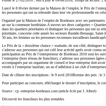
Publié le 27/02/2010
, Mis à jour le 09/08/2018
, Temps de lecture: 2 
Lancé le 8 février dernier par la Maison de l’emploi, le Prix de l’entr
les personnes qui ont su rebondir dans leur vie professionnelle en créant
Organisé par la Maison de l’emploi de Bordeaux avec ses partenaires d
an sur la commune bordelaise.A travers ses deux catégories « Quartiers 
dans les quartiers prioritaires et distinguer les personnes qui ont su r
prioritaire, concerne cette année les secteurs Bastide-Benauge, Saint
50 ans, les femmes ou les personnes reconnues travailleurs handicapés 
Le Prix de la « deuxième chance » souhaite, de son côté, distinguer tou
s’adresse aux personnes qui ont créé leur activité après avoir connu
participation au Prix de l’entrepreneur de Bordeaux 2010 sont les suivan
l’entreprise (hors réseau de franchise), s’adresse aux personnes âgées
accompagnés par un organisme de conseil et leur entreprise doit avoir
versée à l’entreprise lauréate, un an d’adhésion à un club d’entreprise
Date de clôture des inscriptions : le 9 avril 2010Remise des prix : le
Pour participer au concours, télécharger le dossier d’inscription, le
Source : cp. entreprise-bordeaux.com (article écrit par J. Albert)
Découvrir les franchises les plus rentables