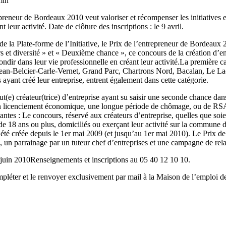
min
epreneur de Bordeaux 2010 veut valoriser et récompenser les initiatives en
 leur activité. Date de clôture des inscriptions : le 9 avril.
e la Plate-forme de l’Initiative, le Prix de l’entrepreneur de Bordeaux
et diversité » et « Deuxième chance », ce concours de la création d’entre
ebondir dans leur vie professionnelle en créant leur activité.La première 
-Jean-Belcier-Carle-Vernet, Grand Parc, Chartrons Nord, Bacalan, Le Lac
ayant créé leur entreprise, entrent également dans cette catégorie.
t(e) créateur(trice) d’entreprise ayant su saisir une seconde chance dans
 un licenciement économique, une longue période de chômage, ou de RSA 
tes : Le concours, réservé aux créateurs d’entreprise, quelles que soient
 de 18 ans ou plus, domiciliés ou exerçant leur activité sur la commune 
 été créée depuis le 1er mai 2009 (et jusqu’au 1er mai 2010). Le Prix 
s, un parrainage par un tuteur chef d’entreprises et une campagne de rela
 3 juin 2010Renseignements et inscriptions au 05 40 12 10 10.
 compléter et le renvoyer exclusivement par mail à la Maison de l’emplo