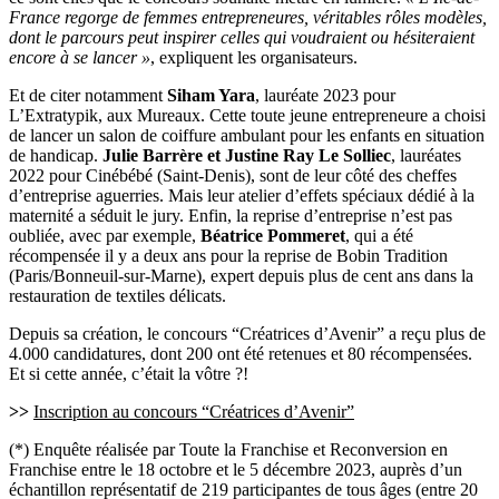
France regorge de femmes entrepreneures, véritables rôles modèles,
dont le parcours peut inspirer celles qui voudraient ou hésiteraient
encore à se lancer »
, expliquent les organisateurs.
Et de citer notamment
Siham Yara
, lauréate 2023 pour
L’Extratypik, aux Mureaux. Cette toute jeune entrepreneure a choisi
de lancer un salon de coiffure ambulant pour les enfants en situation
de handicap.
Julie Barrère et Justine Ray Le Solliec
, lauréates
2022 pour Cinébébé (Saint-Denis), sont de leur côté des cheffes
d’entreprise aguerries. Mais leur atelier d’effets spéciaux dédié à la
maternité a séduit le jury. Enfin, la reprise d’entreprise n’est pas
oubliée, avec par exemple,
Béatrice Pommeret
, qui a été
récompensée il y a deux ans pour la reprise de Bobin Tradition
(Paris/Bonneuil-sur-Marne), expert depuis plus de cent ans dans la
restauration de textiles délicats.
Depuis sa création, le concours “Créatrices d’Avenir” a reçu plus de
4.000 candidatures, dont 200 ont été retenues et 80 récompensées.
Et si cette année, c’était la vôtre ?!
>>
Inscription au concours “Créatrices d’Avenir”
(*) Enquête réalisée par Toute la Franchise et Reconversion en
Franchise entre le 18 octobre et le 5 décembre 2023, auprès d’un
échantillon représentatif de 219 participantes de tous âges (entre 20