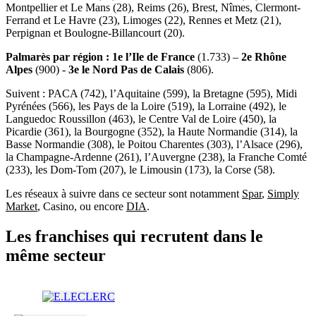
Montpellier et Le Mans (28), Reims (26), Brest, Nîmes, Clermont-
Ferrand et Le Havre (23), Limoges (22), Rennes et Metz (21),
Perpignan et Boulogne-Billancourt (20).
Palmarès par région : 1e l’Ile de France
(1.733) –
2e Rhône
Alpes
(900) -
3e le Nord Pas de Calais
(806).
Suivent : PACA (742), l’Aquitaine (599), la Bretagne (595), Midi
Pyrénées (566), les Pays de la Loire (519), la Lorraine (492), le
Languedoc Roussillon (463), le Centre Val de Loire (450), la
Picardie (361), la Bourgogne (352), la Haute Normandie (314), la
Basse Normandie (308), le Poitou Charentes (303), l’Alsace (296),
la Champagne-Ardenne (261), l’Auvergne (238), la Franche Comté
(233), les Dom-Tom (207), le Limousin (173), la Corse (58).
Les réseaux à suivre dans ce secteur sont notamment
Spar
,
Simply
Market
, Casino, ou encore
DIA
.
Les franchises qui recrutent dans le
même secteur