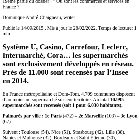
19ème partie du dossier : " Où sont les commerces et services en
France ?"
Dominique André-Chaigneau
, writer
Publié le 14/09/2015
, Mis à jour le 28/02/2022
, Temps de lecture: 1
min
Système U, Casino, Carrefour, Leclerc,
Intermarché, Cora… les supermarchés
sont exclusivement développés en réseau.
Près de 11.000 sont recensés par l’Insee
en 2014.
En France métropolitaine et Dom-Tom, 4.709 communes disposent
d’au moins un supermarché sur leur territoire. Au total
10.995
supermarchés sont recensés (soit 1 pour 6.030 habitants).
Palmarès par ville : 1e Paris
(472) –
2e Marseille
(103) –
3e Lyon
(67)
Suivent : Toulouse (54), Nice (51), Strasbourg (42), Lille (38),
Nantes et Mulhouse (32), Bordeaux et Saint Etienne (30),