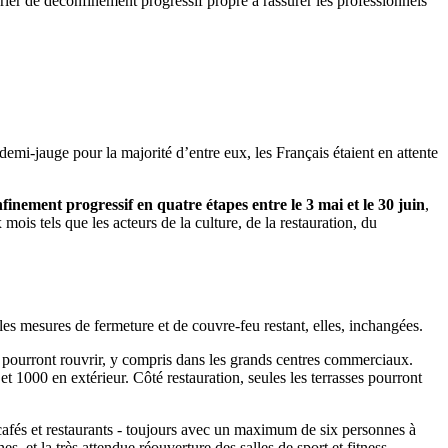
rier de déconfinement progressif propre à rassurer les professionnels
 demi-jauge pour la majorité d’entre eux, les Français étaient en attente
finement progressif en quatre étapes entre le 3 mai et le 30 juin
,
mois tels que les acteurs de la culture, de la restauration, du
les mesures de fermeture et de couvre-feu restant, elles, inchangées.
 pourront rouvrir, y compris dans les grands centres commerciaux.
 1000 en extérieur. Côté restauration, seules les terrasses pourront
 cafés et restaurants - toujours avec un maximum de six personnes à
, et la très attendue réouverture des salles de sport et fitness.