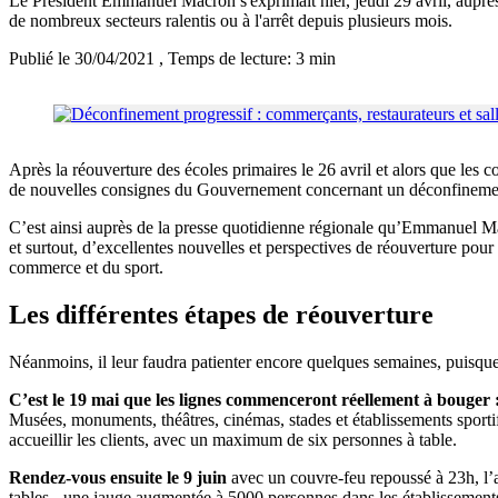
Le Président Emmanuel Macron s'exprimait hier, jeudi 29 avril, auprès 
de nombreux secteurs ralentis ou à l'arrêt depuis plusieurs mois.
Publié le 30/04/2021
, Temps de lecture: 3 min
Après la réouverture des écoles primaires le 26 avril et alors que les c
de nouvelles consignes du Gouvernement concernant un déconfinemen
C’est ainsi auprès de la presse quotidienne régionale qu’Emmanuel Ma
et surtout, d’excellentes nouvelles et perspectives de réouverture pour 
commerce et du sport.
Les différentes étapes de réouverture
Néanmoins, il leur faudra patienter encore quelques semaines, puisqu
C’est le 19 mai que les lignes commenceront réellement à bouger 
Musées, monuments, théâtres, cinémas, stades et établissements sportif
accueillir les clients, avec un maximum de six personnes à table.
Rendez-vous ensuite le 9 juin
avec un couvre-feu repoussé à 23h, l’as
tables - une jauge augmentée à 5000 personnes dans les établissements cu