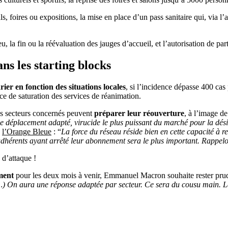
vals, foires ou expositions, la mise en place d’un pass sanitaire qui, vi
eu, la fin ou la réévaluation des jauges d’accueil, et l’autorisation de 
ns les starting blocks
ier en fonction des situations locales
, si l’incidence dépasse 400 cas
ce de saturation des services de réanimation.
des secteurs concernés peuvent
préparer leur réouverture
, à l’image d
de déplacement adapté, virucide le plus puissant du marché pour la dési
z
l’Orange Bleue
: “
La force du réseau réside bien en cette capacité à r
s adhérents ayant arrêté leur abonnement sera le plus important. Rappelo
 d’attaque !
ment
pour les deux mois à venir, Emmanuel Macron souhaite rester prud
 On aura une réponse adaptée par secteur. Ce sera du cousu main. Là 