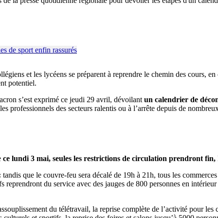
de la presse quotidienne régionale pour dévoiler les étapes d'un calend
ollégiens et les lycéens se préparent à reprendre le chemin des cours, en
t potentiel.
cron s’est exprimé ce jeudi 29 avril, dévoilant
un calendrier de décon
les professionnels des secteurs ralentis ou à l’arrête depuis de nombreux 
e
ce lundi 3 mai, seules les restrictions de circulation prendront fin,
:
tandis que le couvre-feu sera décalé de 19h à 21h, tous les commerces
s reprendront du service avec des jauges de 800 personnes en intérieur et
souplissement du télétravail, la reprise complète de l’activité pour les
lturels et sportifs, la reprise des foires et salons jusqu’à 5000 personnes