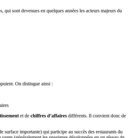
os, qui sont devenues en quelques années les acteurs majeurs du
ppuient. On distingue ainsi :
aires
tissement
et de
chiffres d’affaires
différents. Il convient donc de
de surface importante) qui participe au succès des restaurants du
de vente (généralement les enseignes développées en un réseau de