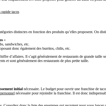
n rapide tacos
tégories distinctes en fonction des produits qu’elles proposent. On disti
os
»
bs, sandwiches, etc.
roposant donc également des burritos, chilis, etc.
fre d’affaires. Il s’agit généralement de restaurants de grande taille ser
nts et sont généralement des restaurants de plus petite taille.
issement initial
nécessaire. Le budget pour ouvrir une franchise de tacos
 personnel
nécessaire pour rejoindre la franchise. Il est donc indispensa
os
. Consultez donc la liste des enseignes qui recrutent pour vous lancer 