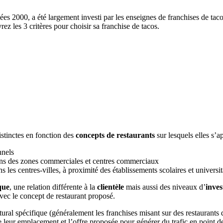
ées 2000, a été largement investi par les enseignes de franchises de tac
ez les 3 critères pour choisir sa franchise de tacos.
istinctes en fonction des
concepts de restaurants
sur lesquels elles s’a
nnels
 dans des zones commerciales et centres commerciaux
s les centres-villes, à proximité des établissements scolaires et universit
que
, une relation différente à la
clientèle
mais aussi des niveaux d’
inves
avec le concept de restaurant proposé.
ural spécifique (généralement les franchises misant sur des restaurants 
 leur emplacement et l’offre proposée pour générer du trafic en point 