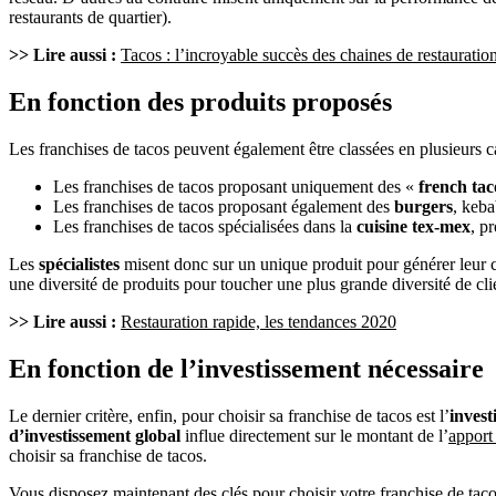
restaurants de quartier).
>> Lire aussi :
Tacos : l’incroyable succès des chaines de restauratio
En fonction des produits proposés
Les franchises de tacos peuvent également être classées en plusieurs ca
Les franchises de tacos proposant uniquement des «
french tac
Les franchises de tacos proposant également des
burgers
, keba
Les franchises de tacos spécialisées dans la
cuisine tex-mex
, p
Les
spécialistes
misent donc sur un unique produit pour générer leur chif
une diversité de produits pour toucher une plus grande diversité de clie
>> Lire aussi :
Restauration rapide, les tendances 2020
En fonction de l’investissement nécessaire
Le dernier critère, enfin, pour choisir sa franchise de tacos est l’
invest
d’investissement global
influe directement sur le montant de l’
apport
choisir sa franchise de tacos.
Vous disposez maintenant des clés pour choisir votre
franchise de tac