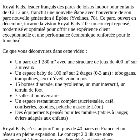
Royal Kids, leader français des parcs de loisirs indoor pour enfants
de 0 à 12 ans, franchit une nouvelle étape avec l’ouverture de son
parc nouvelle génération à Épône (Yvelines, 78). Ce parc, ouvert en
décembre, incarne la vision Royal Kids 2.0 : un concept repensé,
modernisé et optimisé pour offrir une expérience client
exceptionnelle et une performance économique renforcée pour le
franchisé.
Ce que vous découvrirez dans cette vidéo :
Un parc de 1 280 m² avec une structure de jeux de 400 m² sur
3 niveaux
Un espace baby de 100 m² sur 2 étages (0-3 ans) : toboggans,
trampolines, jeux d’éveil, zone repos
15 bornes d’arcade, une tyrolienne, un mur interactif, un
terrain de foot
7 salles d’anniversaire
Un espace restauration complet (sucrée/salée, café,
confiseries, goodies, peluche mascotte Léon)
Des équipements pensés pour les familles (tables à langer,
éviers adaptés aux enfants)
Royal Kids, c’est aujourd’hui plus de 40 parcs en France et un
réseau en pleine expansion. Le concept 2.0 illustre notre
engagement à innover pour nos franchisés et leurs clients.