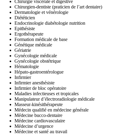
Chirurgie viscérale et digestive
Chirurgien-dentiste (praticien de l’art dentaire)
Dermatologie et vénérologie
Diététicien
Endocrinologie diabétologie nutrition
Epithésiste
Ergothérapeute
Formation médicale de base
Génétique médicale
Gériatrie
Gynécologie médicale
Gynécologie obstétrique
Hématologie
Hépato-gastroentérologue
Infirmier
Infirmier anesthésiste
Infirmier de bloc opératoire
Maladies infectieuses et tropicales
Manipulateur d’électroradiologie médicale
Masseur-kinésithérapeute
Médecin qualifié en médecine générale
Médecine bucco-dentaire
Médecine cardiovasculaire
Médecine d’urgence
Médecine et santé au travail