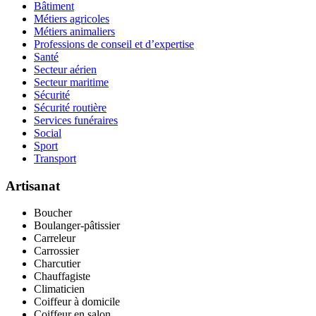
Bâtiment
Métiers agricoles
Métiers animaliers
Professions de conseil et d’expertise
Santé
Secteur aérien
Secteur maritime
Sécurité
Sécurité routière
Services funéraires
Social
Sport
Transport
Artisanat
Boucher
Boulanger-pâtissier
Carreleur
Carrossier
Charcutier
Chauffagiste
Climaticien
Coiffeur à domicile
Coiffeur en salon