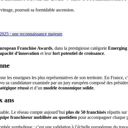
itrage, poursuit sa formidable ascension.
uropean Franchise Awards
, dans la prestigieuse catégorie
Emerging 
apacité d’innovation
et leur
fort potentiel de croissance
.
enne
nne les enseignes les plus représentatives de son territoire. En France, c
 sa candidature examinée par un jury européen composé des présidents 
atégique réussi
et d’un
modèle économique solide
.
x ans
able. Le réseau compte aujourd’hui
plus de 50 franchisés
répartis sur
quipe franchiseur mobilisée au quotidien
pour accompagner chaque po
phée symbolique : c’est une validation à l’échelle européenne du travail 