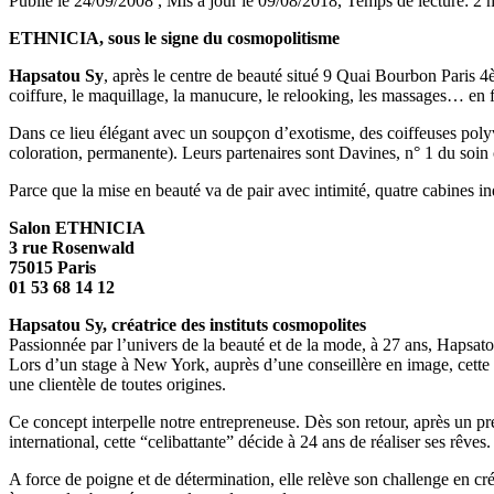
Publié le 24/09/2008
, Mis à jour le 09/08/2018
, Temps de lecture: 2 
ETHNICIA, sous le signe du cosmopolitisme
Hapsatou Sy
, après le centre de beauté situé 9 Quai Bourbon Paris 4
coiffure, le maquillage, la manucure, le relooking, les massages… en f
Dans ce lieu élégant avec un soupçon d’exotisme, des coiffeuses polyva
coloration, permanente). Leurs partenaires sont Davines, n° 1 du soin 
Parce que la mise en beauté va de pair avec intimité, quatre cabines i
Salon ETHNICIA
3 rue Rosenwald
75015 Paris
01 53 68 14 12
Hapsatou Sy, créatrice des instituts cosmopolites
Passionnée par l’univers de la beauté et de la mode, à 27 ans, Hapsat
Lors d’un stage à New York, auprès d’une conseillère en image, cette pé
une clientèle de toutes origines.
Ce concept interpelle notre entrepreneuse. Dès son retour, après un p
international, cette “celibattante” décide à 24 ans de réaliser ses rêves.
A force de poigne et de détermination, elle relève son challenge en cré