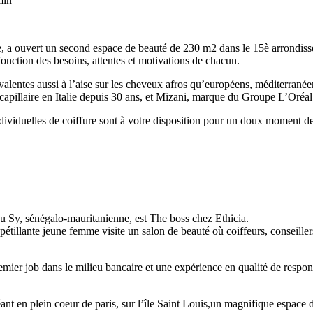
min
è, a ouvert un second espace de beauté de 230 m2 dans le 15è arrondisse
onction des besoins, attentes et motivations de chacun.
lentes aussi à l’aise sur les cheveux afros qu’européens, méditerranéens
capillaire en Italie depuis 30 ans, et Mizani, marque du Groupe L’Oréal
ndividuelles de coiffure sont à votre disposition pour un doux moment de
ou Sy, sénégalo-mauritanienne, est The boss chez Ethicia.
tillante jeune femme visite un salon de beauté où coiffeurs, conseillers
remier job dans le milieu bancaire et une expérience en qualité de resp
ant en plein coeur de paris, sur l’île Saint Louis,un magnifique espace d