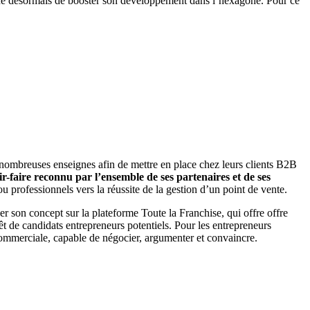
nne désormais de booster son développement dans l’hexagone. Pour ce
 nombreuses enseignes afin de mettre en place chez leurs clients B2B
ir-faire reconnu par l’ensemble de ses partenaires et de ses
u professionnels vers la réussite de la gestion d’un point de vente.
 son concept sur la plateforme Toute la Franchise, qui offre offre
rêt de candidats entrepreneurs potentiels. Pour les entrepreneurs
 commerciale, capable de négocier, argumenter et convaincre.