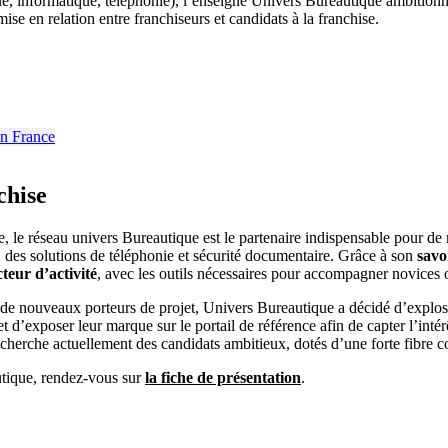
ue, informatique, téléphonie), l’enseigne Univers Bureautique ambitio
 mise en relation entre franchiseurs et candidats à la franchise.
chise
 le réseau univers Bureautique est le partenaire indispensable pour de
, des solutions de téléphonie et sécurité documentaire. Grâce à son
savo
teur d’activité
, avec les outils nécessaires pour accompagner novices o
e nouveaux porteurs de projet, Univers Bureautique a décidé d’exploser
t d’exposer leur marque sur le portail de référence afin de capter l’inté
recherche actuellement des candidats ambitieux, dotés d’une forte fibre
utique, rendez-vous sur
la fiche de présentation
.