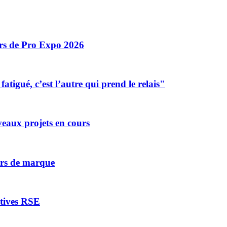
ors de Pro Expo 2026
tigué, c’est l’autre qui prend le relais"
eaux projets en cours
vers de marque
atives RSE