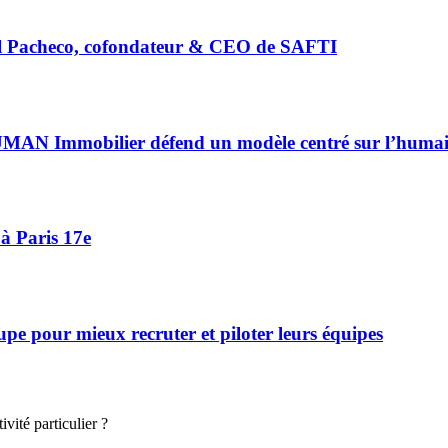
riel Pacheco, cofondateur & CEO de SAFTI
HUMAN Immobilier défend un modèle centré sur l’huma
à Paris 17e
 pour mieux recruter et piloter leurs équipes
vité particulier ?