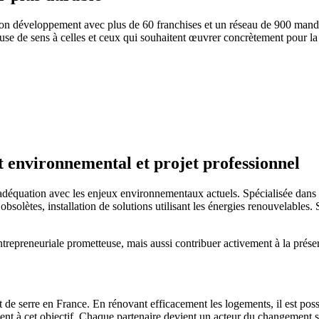
n développement avec plus de 60 franchises et un réseau de 900 mandata
use de sens à celles et ceux qui souhaitent œuvrer concrètement pour la
 environnemental et projet professionnel
e adéquation avec les enjeux environnementaux actuels. Spécialisée dans 
obsolètes, installation de solutions utilisant les énergies renouvelabl
ntrepreneuriale prometteuse, mais aussi contribuer activement à la prés
t de serre en France. En rénovant efficacement les logements, il est pos
à cet objectif. Chaque partenaire devient un acteur du changement sur so