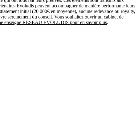
qui ont tous fait leurs preuves. Ces éléments sont transmis aux
s partenaires Evoludis peuvent accompagner de manière performante leurs
nvestissement initial (20 000€ en moyenne), aucune redevance ou royalty,
vre sereinement du conseil. Vous souhaitez ouvrir un cabinet de
iche enseigne RESEAU EVOLUDIS pour en savoir plus
.