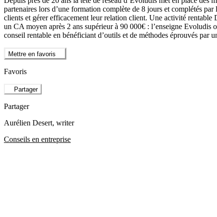
Depuis près de 20 ans la tête de réseau d’Evoludis met en place des 
partenaires lors d’une formation complète de 8 jours et complétés par 
clients et gérer efficacement leur relation client. Une activité rentab
un CA moyen après 2 ans supérieur à 90 000€ : l’enseigne Evoludis of
conseil rentable en bénéficiant d’outils et de méthodes éprouvés par 
Mettre en favoris
Favoris
Partager
Partager
Aurélien Desert
, writer
Conseils en entreprise