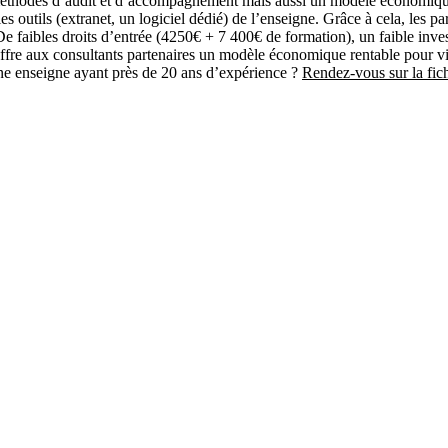
méthodes d’audit et d’accompagnement mais aussi un modèle économique 
les outils (extranet, un logiciel dédié) de l’enseigne. Grâce à cela, le
le De faibles droits d’entrée (4250€ + 7 400€ de formation), un faible i
fre aux consultants partenaires un modèle économique rentable pour vi
une enseigne ayant près de 20 ans d’expérience ?
Rendez-vous sur la f