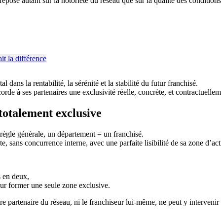
epose autant sur la notoriété du réseau que sur la qualité des condition
ans la rentabilité, la sérénité et la stabilité du futur franchisé.
de à ses partenaires une exclusivité réelle, concrète, et contractuelle
otalement exclusive
 règle générale, un département = un franchisé.
e, sans concurrence interne, avec une parfaite lisibilité de sa zone d’act
s en deux,
our former une seule zone exclusive.
tre partenaire du réseau, ni le franchiseur lui-même, ne peut y interveni