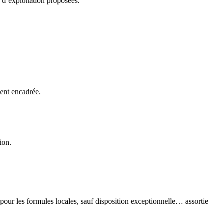
s d’exploitation proposées.
ment encadrée.
ion.
r pour les formules locales, sauf disposition exceptionnelle… assortie