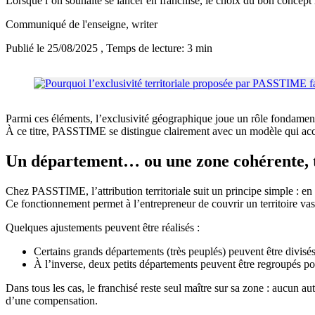
Lorsque l’on souhaite se lancer en franchise, le choix du bon concept r
Communiqué de l'enseigne
, writer
Publié le 25/08/2025
, Temps de lecture: 3 min
Parmi ces éléments, l’exclusivité géographique joue un rôle fondamental d
À ce titre, PASSTIME se distingue clairement avec un modèle qui accor
Un département… ou une zone cohérente, t
Chez PASSTIME, l’attribution territoriale suit un principe simple : en
Ce fonctionnement permet à l’entrepreneur de couvrir un territoire vast
Quelques ajustements peuvent être réalisés :
Certains grands départements (très peuplés) peuvent être divisé
À l’inverse, deux petits départements peuvent être regroupés p
Dans tous les cas, le franchisé reste seul maître sur sa zone : aucun au
d’une compensation.