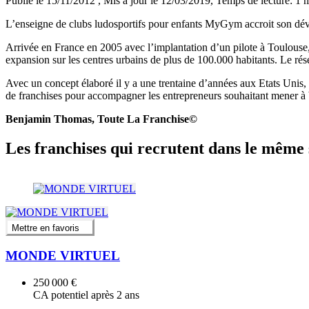
Publié le 15/11/2012
, Mis à jour le 12/03/2019
, Temps de lecture: 1 
L’enseigne de clubs ludosportifs pour enfants MyGym accroit son déve
Arrivée en France en 2005 avec l’implantation d’un pilote à Toulouse
expansion sur les centres urbains de plus de 100.000 habitants. Le rés
Avec un concept élaboré il y a une trentaine d’années aux Etats Unis
de franchises pour accompagner les entrepreneurs souhaitant mener à 
Benjamin Thomas, Toute La Franchise©
Les franchises qui recrutent dans le même 
Mettre en favoris
MONDE VIRTUEL
250 000 €
CA potentiel après 2 ans