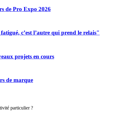
ors de Pro Expo 2026
tigué, c’est l’autre qui prend le relais"
eaux projets en cours
vers de marque
vité particulier ?