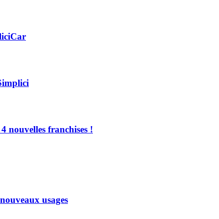
liciCar
Simplici
4 nouvelles franchises !
x nouveaux usages