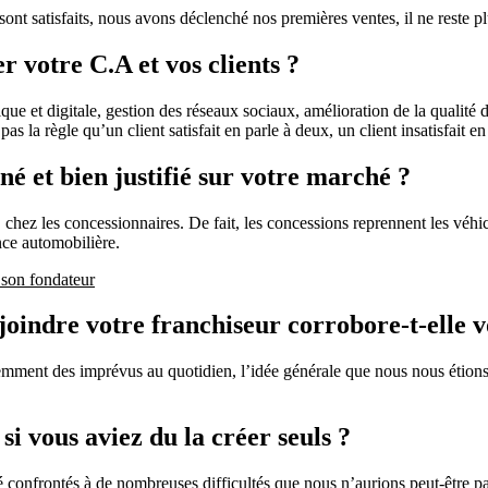
 sont satisfaits, nous avons déclenché nos premières ventes, il ne reste p
 votre C.A et vos clients ?
ique et digitale, gestion des réseaux sociaux, amélioration de la quali
 la règle qu’un client satisfait en parle à deux, un client insatisfait en 
nné et bien justifié sur votre marché ?
O chez les concessionnaires. De fait, les concessions reprennent les vé
nce automobilière.
 son fondateur
oindre votre franchiseur corrobore-t-elle vo
idemment des imprévus au quotidien, l’idée générale que nous nous étions
si vous aviez du la créer seuls ?
été confrontés à de nombreuses difficultés que nous n’aurions peut-être