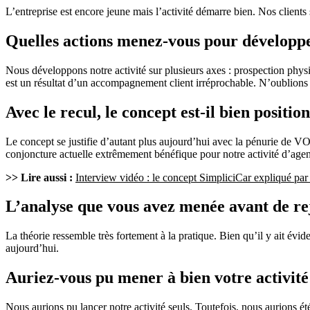
L’entreprise est encore jeune mais l’activité démarre bien. Nos clients
Quelles actions menez-vous pour développer
Nous développons notre activité sur plusieurs axes : prospection phys
est un résultat d’un accompagnement client irréprochable. N’oublions pas
Avec le recul, le concept est-il bien positio
Le concept se justifie d’autant plus aujourd’hui avec la pénurie de V
conjoncture actuelle extrêmement bénéfique pour notre activité d’age
>> Lire aussi :
Interview vidéo : le concept SimpliciCar expliqué par
L’analyse que vous avez menée avant de rej
La théorie ressemble très fortement à la pratique. Bien qu’il y ait év
aujourd’hui.
Auriez-vous pu mener à bien votre activité 
Nous aurions pu lancer notre activité seuls. Toutefois, nous aurions 