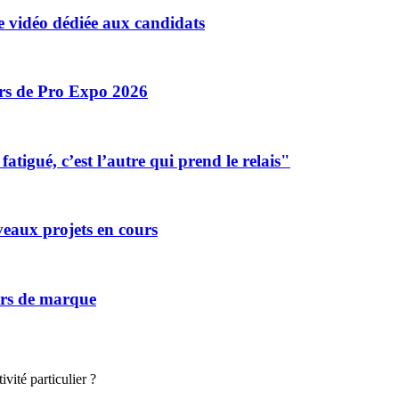
 vidéo dédiée aux candidats
ors de Pro Expo 2026
tigué, c’est l’autre qui prend le relais"
eaux projets en cours
vers de marque
vité particulier ?