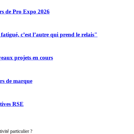
ors de Pro Expo 2026
tigué, c’est l’autre qui prend le relais"
eaux projets en cours
vers de marque
atives RSE
vité particulier ?