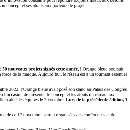
té d’innovation constante pour répondre toujours mieux aux besoins
on concept et ses atouts aux porteurs de projet.
de
50 nouveaux projets signés cette année
, l’Orange bleue poursuit
 force de la marque. Aujourd’hui, le réseau est à un tournant essentiel
ptembre 2022, l’Orange bleue avait posé son stand au Palais des Congrès
u l’occasion de présenter le concept et les atouts du réseau aux
lera ainsi les équipes le 20 octobre.
Lors de la précédente édition, 1
mme de ce 17 novembre, seront organisées des conférences et de
eloppement L’Orange Bleue, Mon Coach Fitness)