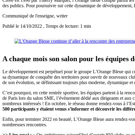
Créée en 1996 par Thierry Marquer, l’Orange bleue compte parmi les 
des publics. Pour poursuivre sur cette dynamique de développement, le r
Communiqué de l'enseigne
, writer
Publié le 14/10/2022
, Temps de lecture: 1 min
A chaque mois son salon pour les équipes 
Le développement est perpétuel pour le groupe L’Orange Bleue qui com
sa dynamique de conquête des territoires pour ouvrir de nouveaux clubs 
de son évolution, se définissant toujours plus moderne, dynamique et 
C’est pourquoi, en cette rentrée sportive, les équipes partent à la re
de Paris lors du salon SME, l’événement dédié aux dirigeants et aux cr
nombreux intéressés ! En octobre, le réseau donne rendez-vous à l’Est
500 participants y étaient venus s’informer et découvrir les différ
Enfin, pour terminer 2022 en beauté, L’Orange Bleue aura rendez-vous
nombreuses rencontres.
>> Lire aussi :
« On ambitionne aujourd’hui d’ouvrir 850 clubs au c