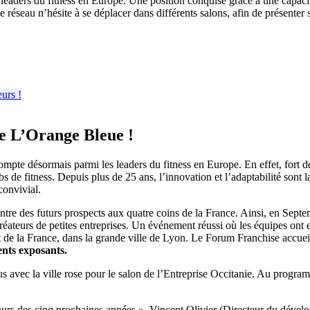
leaders du fitness en Europe. Une position conquise grâce à une capaci
éseau n’hésite à se déplacer dans différents salons, afin de présenter s
de L’Orange Bleue !
pte désormais parmi les leaders du fitness en Europe. En effet, fort 
de fitness. Depuis plus de 25 ans, l’innovation et l’adaptabilité sont la
convivial.
ncontre des futurs prospects aux quatre coins de la France. Ainsi, en Se
éateurs de petites entreprises. Un événement réussi où les équipes ont e
 de la France, dans la grande ville de Lyon. Le Forum Franchise accueil
ents exposants.
 avec la ville rose pour le salon de l’Entreprise Occitanie. Au progra
ours des cinq prochaines années », Vincent Olivier (Directeur du dév