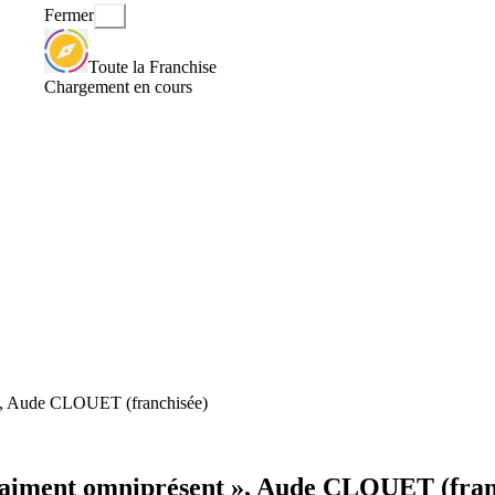
Fermer
Toute la Franchise
Chargement en cours
t », Aude CLOUET (franchisée)
 vraiment omniprésent », Aude CLOUET (fran