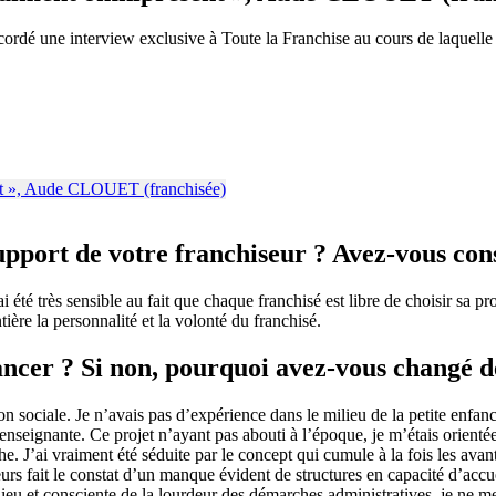
 une interview exclusive à Toute la Franchise au cours de laquelle cet
support de votre franchiseur ? Avez-vous con
i été très sensible au fait que chaque franchisé est libre de choisir sa pr
ère la personnalité et la volonté du franchisé.
ancer ? Si non, pourquoi avez-vous changé de
sociale. Je n’avais pas d’expérience dans le milieu de la petite enfance, 
 enseignante. Ce projet n’ayant pas abouti à l’époque, je m’étais orient
e. J’ai vraiment été séduite par le concept qui cumule à la fois les avant
leurs fait le constat d’un manque évident de structures en capacité d’accu
lieu et consciente de la lourdeur des démarches administratives, je ne m