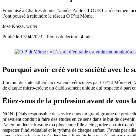
Franchisé à Chartres depuis l’année, Aude CLOUET a récemment accordé
l’ont poussé à rejoindre le réseau O P’tit Môme.
José Kossa
, writer
Publié le 17/04/2023
, Temps de lecture: 4 min
Pourquoi avoir créé votre société avec le 
J’ai tout de suite adhéré aux valeurs véhiculées par O P’tit Môme et j’a
de chaque micro-crèche un établissement unique qui respecte à part enti
Étiez-vous de la profession avant de vous l
NON, j’étais responsable de service dans un grand groupe de protection 
m’avaient conduit à faire des études en ce sens dans le but de devenir
j’ai eu un déclic lorsque ma plus jeune fille a été gardée en micro-crèch
respecter l’individualité et le rythme de chaque enfant. J’avais par ail
avec la Franchise qui m’a décidée à franchir le pas : n’étant pas du mi